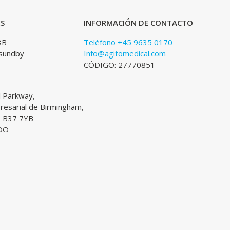
ES
INFORMACIÓN DE CONTACTO
3B
Teléfono +45 9635 0170
sundby
Info@agitomedical.com
CÓDIGO: 27770851
l Parkway,
esarial de Birmingham,
, B37 7YB
DO