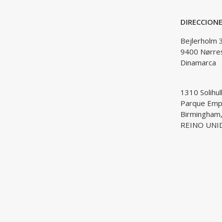
DIRECCION
Bejlerholm 
9400 Nørre
Dinamarca
1310 Solihul
Parque Empr
Birmingham
REINO UNI