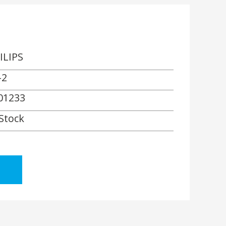
ILIPS
-2
01233
 Stock