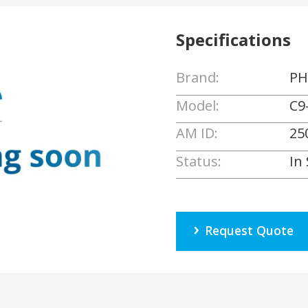
Specifications
Brand:
PH
Model:
C9
AM ID:
25
Status:
In
Request Quote