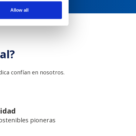
Allow all
al?
ica confían en nosotros.
lidad
ostenibles pioneras