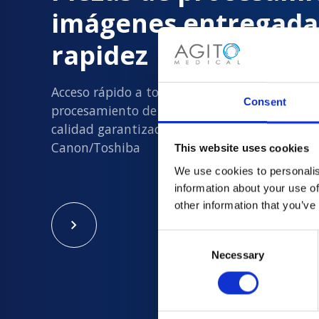
imágenes entregada
rapidez
Acceso rápido a todas las piezas de
Consent
procesamiento de imágenes usadas nuevas y
calidad garantizada en Philips, Siemens, GE y
Canon/Toshiba
This website uses cookies
We use cookies to personalis
information about your use of
other information that you’ve
Consent
Necessary
Selection