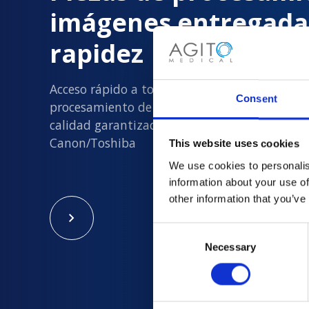
imágenes entregada
rapidez
Acceso rápido a todas las piezas de
Consent
procesamiento de imágenes usadas nuevas y
calidad garantizada en Philips, Siemens, GE y
Canon/Toshiba
This website uses cookies
We use cookies to personalis
information about your use of
other information that you’ve
Consent
Necessary
Selection