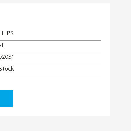
ILIPS
-1
02031
 Stock