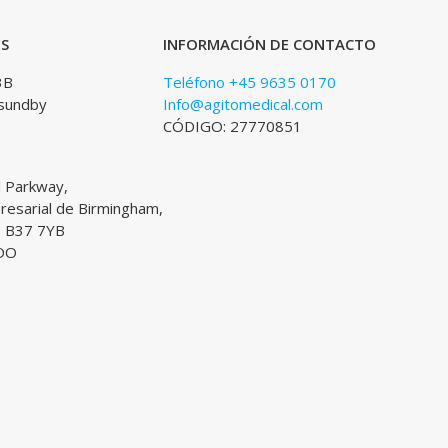
ES
INFORMACIÓN DE CONTACTO
3B
Teléfono +45 9635 0170
sundby
Info@agitomedical.com
CÓDIGO: 27770851
l Parkway,
esarial de Birmingham,
, B37 7YB
DO