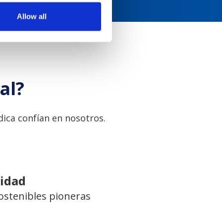
Allow all
al?
ica confían en nosotros.
lidad
ostenibles pioneras