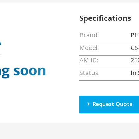
Specifications
Brand:
PH
Model:
C5
AM ID:
25
Status:
In
Request Quote