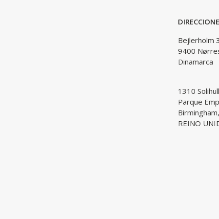
DIRECCION
Bejlerholm 
9400 Nørre
Dinamarca
1310 Solihul
Parque Empr
Birmingham
REINO UNI