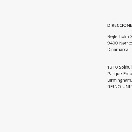
DIRECCION
Bejlerholm 
9400 Nørre
Dinamarca
1310 Solihul
Parque Empr
Birmingham
REINO UNI