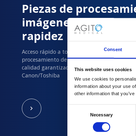
Piezas de procesami
imágenes entregada
rapidez
Consent
Acceso rápido a todas las piezas de
procesamiento de imágenes usadas nuevas y
calidad garantizada en Philips, Siemens, GE y
This website uses cookies
Canon/Toshiba
We use cookies to personalis
information about your use of
other information that you’ve
Consent
Necessary
Selection