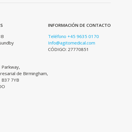
ES
INFORMACIÓN DE CONTACTO
3B
Teléfono +45 9635 0170
sundby
Info@agitomedical.com
CÓDIGO: 27770851
l Parkway,
esarial de Birmingham,
, B37 7YB
DO