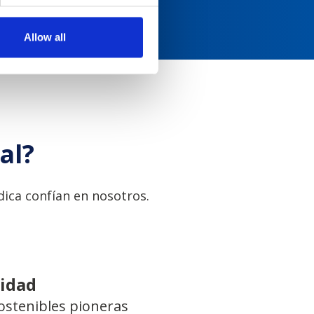
Allow all
al?
ica confían en nosotros.
lidad
ostenibles pioneras