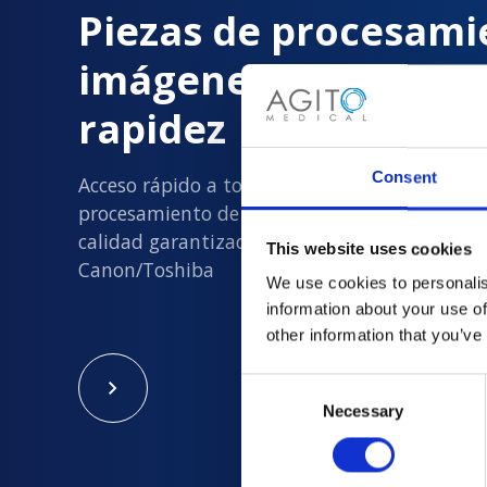
Piezas de procesami
imágenes entregada
rapidez
Consent
Acceso rápido a todas las piezas de
procesamiento de imágenes usadas nuevas y
calidad garantizada en Philips, Siemens, GE y
This website uses cookies
Canon/Toshiba
We use cookies to personalis
information about your use of
other information that you’ve
Consent
Necessary
Selection