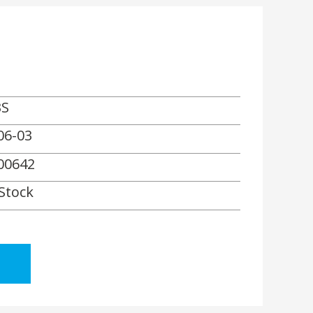
S
06-03
00642
 Stock