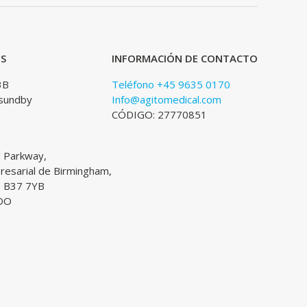
ES
INFORMACIÓN DE CONTACTO
3B
Teléfono +45 9635 0170
sundby
Info@agitomedical.com
CÓDIGO: 27770851
l Parkway,
esarial de Birmingham,
, B37 7YB
DO