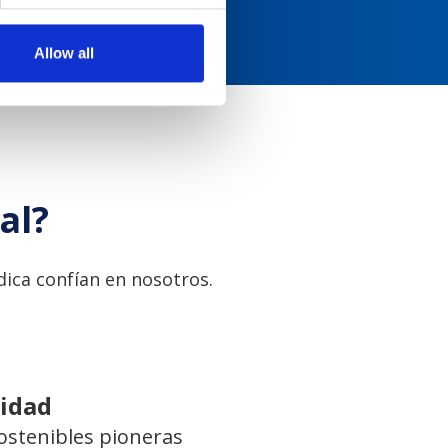
Allow all
al?
ica confían en nosotros.
lidad
ostenibles pioneras