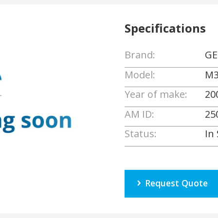
Specifications
Brand:
GE
Model:
M3
Year of make:
20
AM ID:
25
Status:
In
Request Quote