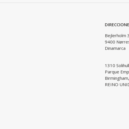
DIRECCION
Bejlerholm 
9400 Nørre
Dinamarca
1310 Solihul
Parque Empr
Birmingham
REINO UNI