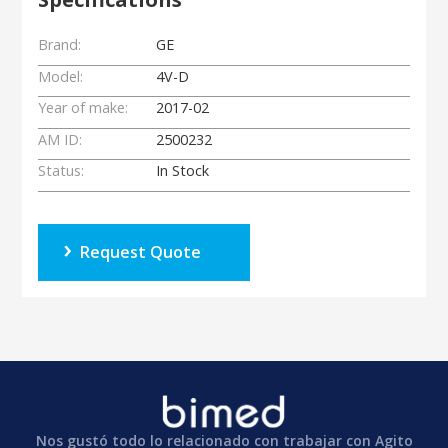
Brand:
GE
Model:
4V-D
Year of make:
2017-02
AM ID:
2500232
Status:
In Stock
Request Quote
Nos gustó todo lo relacionado con trabajar con Agito