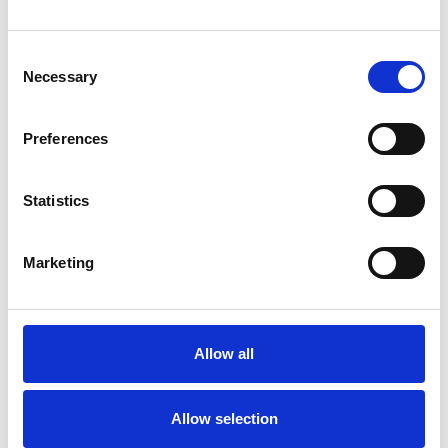
Los proveedores de atención médica de todos los
mercados de atención médica confían en nosotros.
Consent
Necessary
Selection
Preferences
Statistics
Fiabilidad
Más de 20 años de experiencia, conocimientos
Marketing
líderes en la industria.
Allow all
Sostenibilidad
Allow selection
Soluciones sostenibles pioneras