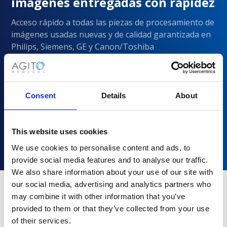
imágenes entregadas con rapidez
Acceso rápido a todas las piezas de procesamiento de
imágenes usadas nuevas y de calidad garantizada en
Philips, Siemens, GE y Canon/Toshiba
Consent
Details
About
This website uses cookies
We use cookies to personalise content and ads, to
provide social media features and to analyse our traffic.
We also share information about your use of our site with
our social media, advertising and analytics partners who
may combine it with other information that you’ve
¿Por qué elegir Agito Medical?
provided to them or that they’ve collected from your use
of their services.