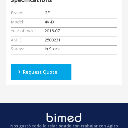
Brand:
GE
Model:
4V-D
Year of make:
2016-07
AM ID:
2500231
Status:
In Stock
Request Quote
Nos gustó todo lo relacionado con trabajar con Agito