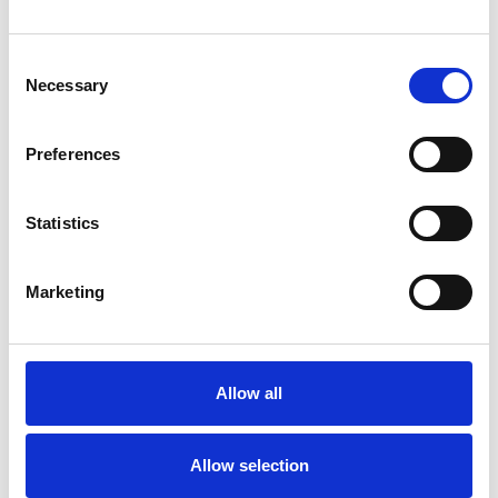
Los proveedores de atención médica de todos los
mercados de atención médica confían en nosotros.
Consent
Necessary
Selection
Preferences
Statistics
Fiabilidad
Más de 20 años de experiencia, conocimientos
Marketing
líderes en la industria.
Allow all
Sostenibilidad
Allow selection
Soluciones sostenibles pioneras