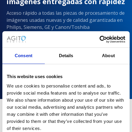
imágenes entregadas con rapidez
Acceso rápido a todas las piezas de procesamiento de
imágenes usadas nuevas y de calidad garantizada en
Philips, Siemens, GE y Canon/Toshiba
Consent
Details
About
This website uses cookies
We use cookies to personalise content and ads, to
provide social media features and to analyse our traffic.
We also share information about your use of our site with
our social media, advertising and analytics partners who
may combine it with other information that you’ve
¿Por qué elegir Agito Medical?
provided to them or that they’ve collected from your use
of their services.