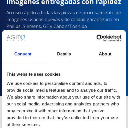
imágenes entregadas con rapidez
Acceso rápido a todas las piezas de procesamiento de
imágenes usadas nuevas y de calidad garantizada en
Philips, Siemens, GE y Canon/Toshiba
Consent
Details
About
This website uses cookies
We use cookies to personalise content and ads, to
provide social media features and to analyse our traffic.
We also share information about your use of our site with
our social media, advertising and analytics partners who
may combine it with other information that you’ve
¿Por qué elegir Agito Medical?
provided to them or that they’ve collected from your use
of their services.