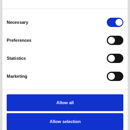
Los proveedores de atención médica de todos los
mercados de atención médica confían en nosotros.
Consent
Necessary
Selection
Preferences
Statistics
Fiabilidad
Más de 20 años de experiencia, conocimientos
Marketing
líderes en la industria.
Allow all
Sostenibilidad
Allow selection
Soluciones sostenibles pioneras