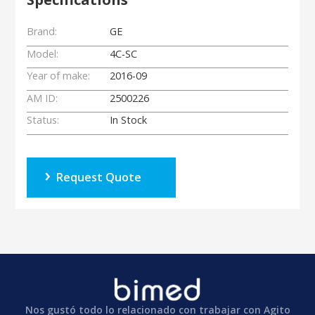
Brand:
GE
Model:
4C-SC
Year of make:
2016-09
AM ID:
2500226
Status:
In Stock
Request Quote
Nos gustó todo lo relacionado con trabajar con Agito