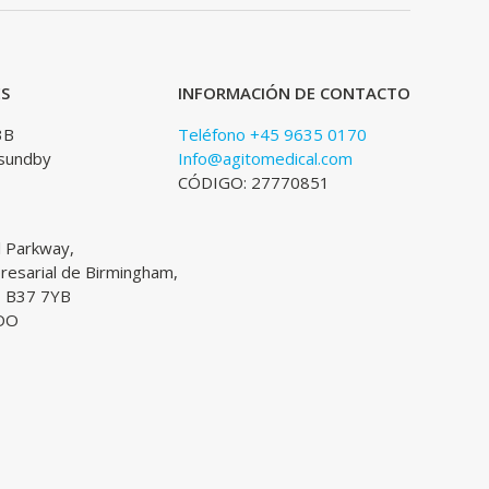
ES
INFORMACIÓN DE CONTACTO
3B
Teléfono +45 9635 0170
sundby
Info@agitomedical.com
CÓDIGO: 27770851
l Parkway,
esarial de Birmingham,
, B37 7YB
DO