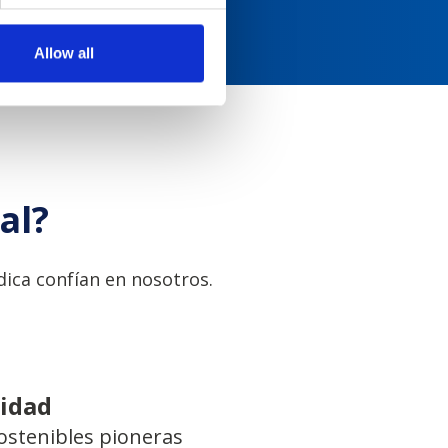
Allow all
al?
ica confían en nosotros.
lidad
ostenibles pioneras