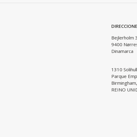
DIRECCION
Bejlerholm 
9400 Nørre
Dinamarca
1310 Solihul
Parque Empr
Birmingham
REINO UNI