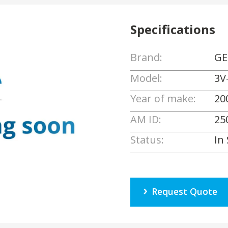
Specifications
Brand:
GE
Model:
3V
Year of make:
20
AM ID:
25
Status:
In
Request Quote