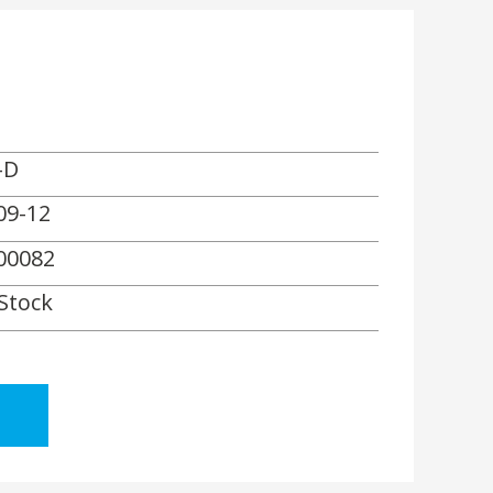
-D
09-12
00082
 Stock