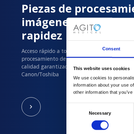
Piezas de procesami
imágenes entregada
rapidez
Consent
Acceso rápido a todas las piezas de
procesamiento de imágenes usadas nuevas y
calidad garantizada en Philips, Siemens, GE y
This website uses cookies
Canon/Toshiba
We use cookies to personalis
information about your use of
other information that you’ve
Consent
Necessary
Selection