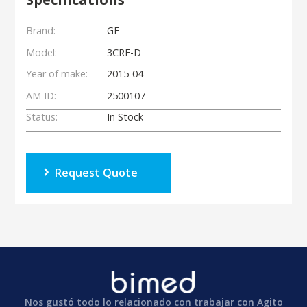
Brand:
GE
Model:
3CRF-D
Year of make:
2015-04
AM ID:
2500107
Status:
In Stock
Request Quote
Nos gustó todo lo relacionado con trabajar con Agito