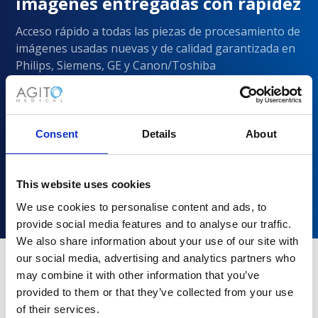
imágenes entregadas con rapidez
Acceso rápido a todas las piezas de procesamiento de
imágenes usadas nuevas y de calidad garantizada en
Philips, Siemens, GE y Canon/Toshiba
Consent
Details
About
This website uses cookies
We use cookies to personalise content and ads, to
provide social media features and to analyse our traffic.
We also share information about your use of our site with
our social media, advertising and analytics partners who
may combine it with other information that you’ve
¿Por qué elegir Agito Medical?
provided to them or that they’ve collected from your use
of their services.