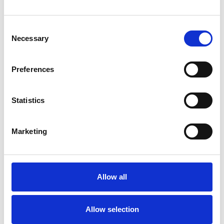
Los proveedores de atención médica de todos los
mercados de atención médica confían en nosotros.
Consent
Necessary
Selection
Preferences
Statistics
Fiabilidad
Más de 20 años de experiencia, conocimientos
Marketing
líderes en la industria.
Allow all
Sostenibilidad
Allow selection
Soluciones sostenibles pioneras