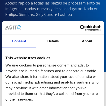
Acceso rápido a todas las piezas de procesamiento de
imágenes usadas nuevas y de calidad garantizada en
Philips, Siemens, GE y Canon/Toshiba
Consent
Details
About
This website uses cookies
We use cookies to personalise content and ads, to
provide social media features and to analyse our traffic.
We also share information about your use of our site with
our social media, advertising and analytics partners who
may combine it with other information that you’ve
¿Por qué elegir Agito Medical?
provided to them or that they’ve collected from your use
of their services.
Los proveedores de atención médica de todos los