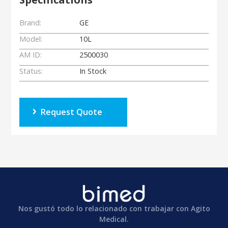
Brand:
GE
Model:
10L
AM ID:
2500030
Status:
In Stock
Request Quote
Nos gustó todo lo relacionado con trabajar con Agito
Medical.