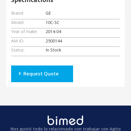
Brand:
GE
Model:
10C-SC
Year of make:
2014-04
AM ID:
2500144
Status:
In Stock
Request Quote
Nos gustó todo lo relacionado con trabajar con Agito