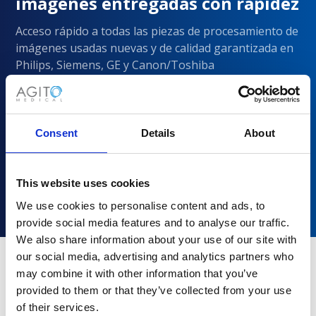
imágenes entregadas con rapidez
Acceso rápido a todas las piezas de procesamiento de
imágenes usadas nuevas y de calidad garantizada en
Philips, Siemens, GE y Canon/Toshiba
Consent
Details
About
This website uses cookies
We use cookies to personalise content and ads, to
provide social media features and to analyse our traffic.
We also share information about your use of our site with
our social media, advertising and analytics partners who
may combine it with other information that you’ve
¿Por qué elegir Agito Medical?
provided to them or that they’ve collected from your use
of their services.