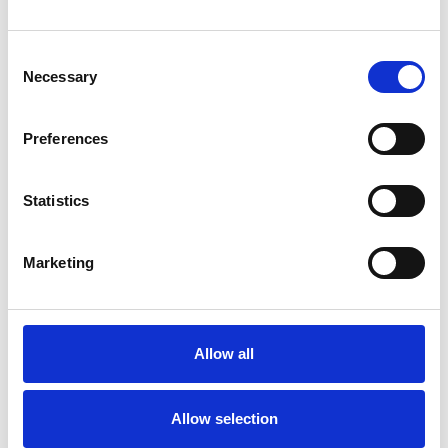
Los proveedores de atención médica de todos los
mercados de atención médica confían en nosotros.
Consent
Necessary
Selection
Preferences
Statistics
Fiabilidad
Más de 20 años de experiencia, conocimientos
Marketing
líderes en la industria.
Allow all
Sostenibilidad
Allow selection
Soluciones sostenibles pioneras