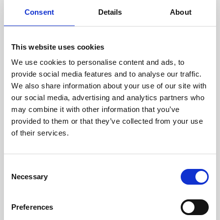
cuidadosamente cada escáner
y sus componentes.
Consent
Details
About
This website uses cookies
We use cookies to personalise content and ads, to
RECUPERÁNDOSE
provide social media features and to analyse our traffic.
CON CUIDADO
We also share information about your use of our site with
Las piezas utilizables se
recuperan meticulosamente en
our social media, advertising and analytics partners who
un entorno seguro de ESD, lo
may combine it with other information that you’ve
que garantiza que no haya
provided to them or that they’ve collected from your use
daños ni contaminación.
of their services.
Consent
PROBAMOS
Necessary
Selection
INTERNAMENTE
Todas las piezas se prueban
rigurosamente en nuestras
Preferences
instalaciones internas para