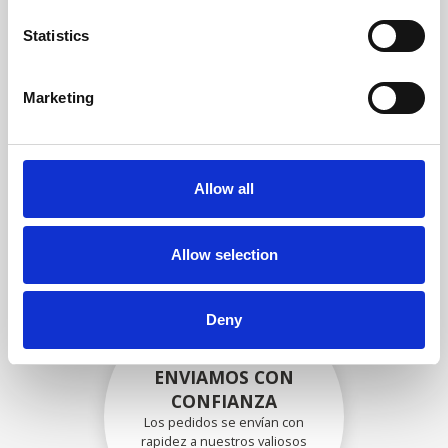
garantizar que la funcionalidad
y la confiabilidad cumplan con
Statistics
las especificaciones OEM
Marketing
EMBALADO DE
FORMA SEGURA
Allow all
Cada pieza individual se
empaqueta de forma segura
con los materiales adecuados.
Allow selection
Deny
ENVIAMOS CON
CONFIANZA
Los pedidos se envían con
rapidez a nuestros valiosos