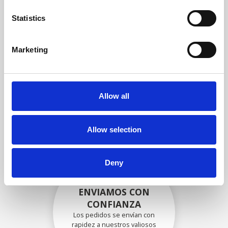
garantizar que la funcionalidad
y la confiabilidad cumplan con
Statistics
las especificaciones OEM
Marketing
EMBALADO DE
FORMA SEGURA
Allow all
Cada pieza individual se
empaqueta de forma segura
con los materiales adecuados.
Allow selection
Deny
ENVIAMOS CON
CONFIANZA
Los pedidos se envían con
rapidez a nuestros valiosos