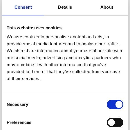
cuidadosamente cada escáner
y sus componentes.
Consent
Details
About
This website uses cookies
We use cookies to personalise content and ads, to
RECUPERÁNDOSE
provide social media features and to analyse our traffic.
CON CUIDADO
We also share information about your use of our site with
Las piezas utilizables se
recuperan meticulosamente en
our social media, advertising and analytics partners who
un entorno seguro de ESD, lo
may combine it with other information that you’ve
que garantiza que no haya
provided to them or that they’ve collected from your use
daños ni contaminación.
of their services.
Consent
PROBAMOS
Necessary
Selection
INTERNAMENTE
Todas las piezas se prueban
rigurosamente en nuestras
Preferences
instalaciones internas para