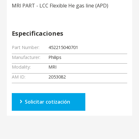
MRI PART - LCC Flexible He gas line (APD)
Especificaciones
Part Number:
452215040701
Manufacturer:
Philips
Modality:
MRI
AM ID:
2053082
Solicitar cotización