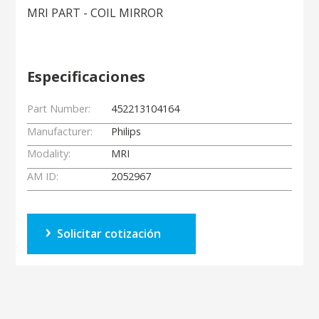
MRI PART - COIL MIRROR
Especificaciones
Part Number:
452213104164
Manufacturer:
Philips
Modality:
MRI
AM ID:
2052967
Solicitar cotización