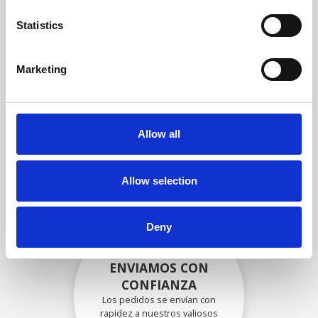
garantizar que la funcionalidad
y la confiabilidad cumplan con
Statistics
las especificaciones OEM
Marketing
EMBALADO DE
FORMA SEGURA
Allow all
Cada pieza individual se
empaqueta de forma segura
con los materiales adecuados.
Allow selection
Deny
ENVIAMOS CON
CONFIANZA
Los pedidos se envían con
rapidez a nuestros valiosos