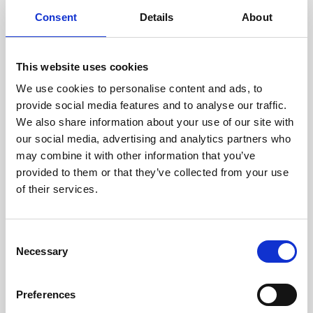
cuidadosamente cada escáner
y sus componentes.
Consent
Details
About
This website uses cookies
We use cookies to personalise content and ads, to
RECUPERÁNDOSE
provide social media features and to analyse our traffic.
CON CUIDADO
We also share information about your use of our site with
Las piezas utilizables se
recuperan meticulosamente en
our social media, advertising and analytics partners who
un entorno seguro de ESD, lo
may combine it with other information that you’ve
que garantiza que no haya
provided to them or that they’ve collected from your use
daños ni contaminación.
of their services.
Consent
PROBAMOS
Necessary
Selection
INTERNAMENTE
Todas las piezas se prueban
rigurosamente en nuestras
Preferences
instalaciones internas para