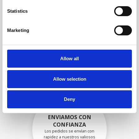
garantizar que la funcionalidad
y la confiabilidad cumplan con
Statistics
las especificaciones OEM
Marketing
EMBALADO DE
FORMA SEGURA
Allow all
Cada pieza individual se
empaqueta de forma segura
con los materiales adecuados.
Allow selection
Deny
ENVIAMOS CON
CONFIANZA
Los pedidos se envían con
rapidez a nuestros valiosos