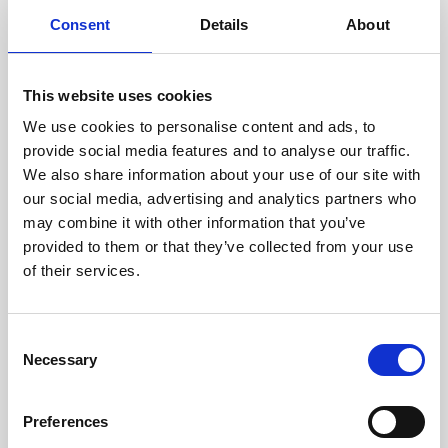
cuidadosamente cada escáner
y sus componentes.
Consent
Details
About
This website uses cookies
We use cookies to personalise content and ads, to
RECUPERÁNDOSE
provide social media features and to analyse our traffic.
CON CUIDADO
We also share information about your use of our site with
Las piezas utilizables se
recuperan meticulosamente en
our social media, advertising and analytics partners who
un entorno seguro de ESD, lo
may combine it with other information that you’ve
que garantiza que no haya
provided to them or that they’ve collected from your use
daños ni contaminación.
of their services.
Consent
PROBAMOS
Necessary
Selection
INTERNAMENTE
Todas las piezas se prueban
rigurosamente en nuestras
Preferences
instalaciones internas para