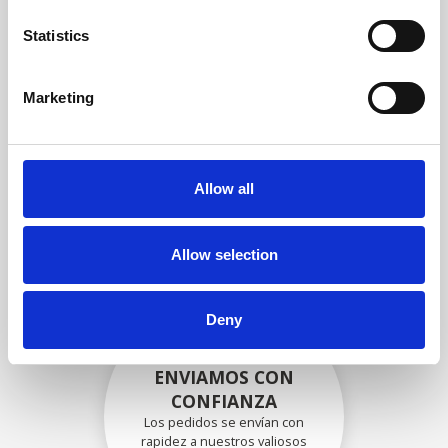
garantizar que la funcionalidad
y la confiabilidad cumplan con
Statistics
las especificaciones OEM
Marketing
EMBALADO DE
FORMA SEGURA
Allow all
Cada pieza individual se
empaqueta de forma segura
con los materiales adecuados.
Allow selection
Deny
ENVIAMOS CON
CONFIANZA
Los pedidos se envían con
rapidez a nuestros valiosos