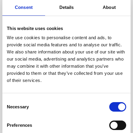
cuidadosamente cada escáner
y sus componentes.
Consent
Details
About
This website uses cookies
We use cookies to personalise content and ads, to
RECUPERÁNDOSE
provide social media features and to analyse our traffic.
CON CUIDADO
We also share information about your use of our site with
Las piezas utilizables se
recuperan meticulosamente en
our social media, advertising and analytics partners who
un entorno seguro de ESD, lo
may combine it with other information that you’ve
que garantiza que no haya
provided to them or that they’ve collected from your use
daños ni contaminación.
of their services.
Consent
PROBAMOS
Necessary
Selection
INTERNAMENTE
Todas las piezas se prueban
rigurosamente en nuestras
Preferences
instalaciones internas para