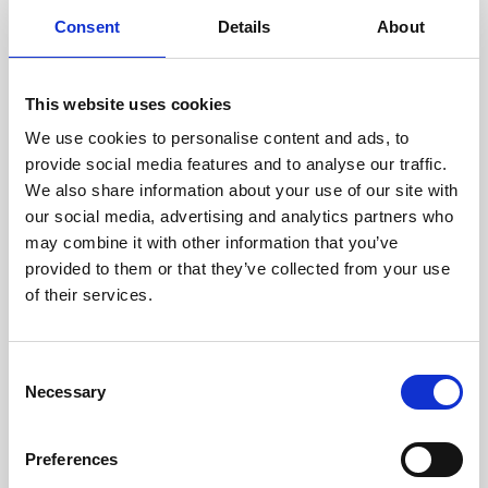
cuidadosamente cada escáner
y sus componentes.
Consent
Details
About
This website uses cookies
We use cookies to personalise content and ads, to
RECUPERÁNDOSE
provide social media features and to analyse our traffic.
CON CUIDADO
We also share information about your use of our site with
Las piezas utilizables se
recuperan meticulosamente en
our social media, advertising and analytics partners who
un entorno seguro de ESD, lo
may combine it with other information that you’ve
que garantiza que no haya
provided to them or that they’ve collected from your use
daños ni contaminación.
of their services.
Consent
PROBAMOS
Necessary
Selection
INTERNAMENTE
Todas las piezas se prueban
rigurosamente en nuestras
Preferences
instalaciones internas para