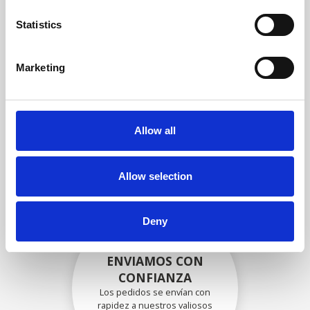
garantizar que la funcionalidad
y la confiabilidad cumplan con
Statistics
las especificaciones OEM
Marketing
EMBALADO DE
FORMA SEGURA
Allow all
Cada pieza individual se
empaqueta de forma segura
con los materiales adecuados.
Allow selection
Deny
ENVIAMOS CON
CONFIANZA
Los pedidos se envían con
rapidez a nuestros valiosos