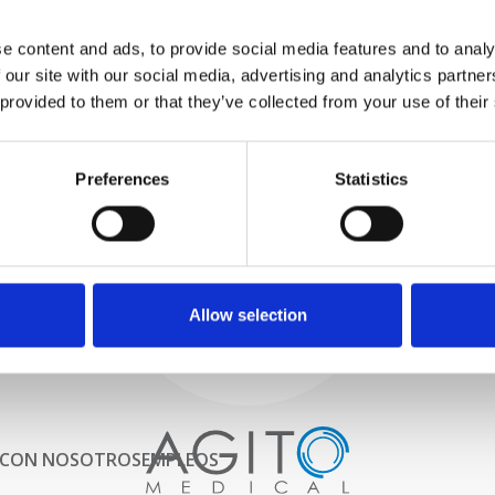
PROBAMOS
e content and ads, to provide social media features and to analy
INTERNAMENTE
 our site with our social media, advertising and analytics partn
Todas las piezas se prueban
rigurosamente en nuestras
 provided to them or that they’ve collected from your use of their
instalaciones internas para
garantizar que la funcionalidad
Proceso y
y la confiabilidad cumplan con
Preferences
Statistics
las especificaciones OEM
control de calidad
ADQUISICIONES
Comenzamos por seleccionar
cuidadosamente escáneres de
imágenes de alta calidad
Allow selection
 CON NOSOTROS
EMPLEOS