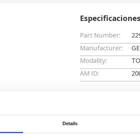
Especificacione
Part Number:
22
Manufacturer:
GE
Modality:
TO
AM ID:
20
Solicitar cotizaci
Details