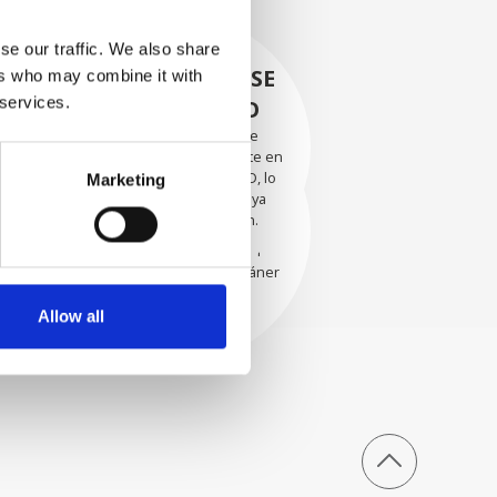
se our traffic. We also share
RECUPERÁNDOSE
ers who may combine it with
 services.
CON CUIDADO
Las piezas utilizables se
recuperan meticulosamente en
EVALUACIÓN
un entorno seguro de ESD, lo
Marketing
EXHAUSTIVA
que garantiza que no haya
daños ni contaminación.
Nuestros técnicos
experimentados evalúan
cuidadosamente cada escáner
y sus componentes.
Allow all