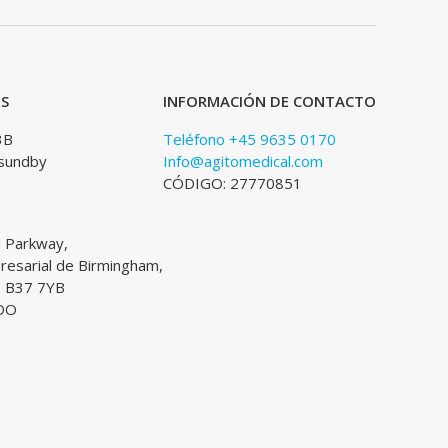
ES
INFORMACIÓN DE CONTACTO
3B
Teléfono +45 9635 0170
sundby
Info@agitomedical.com
CÓDIGO: 27770851
l Parkway,
esarial de Birmingham,
, B37 7YB
DO