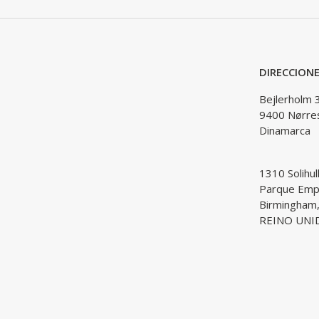
DIRECCION
Bejlerholm 
9400 Nørre
Dinamarca
1310 Solihul
Parque Empr
Birmingham
REINO UNI