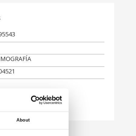
s
95543
MOGRAFÍA
04521
ón
About