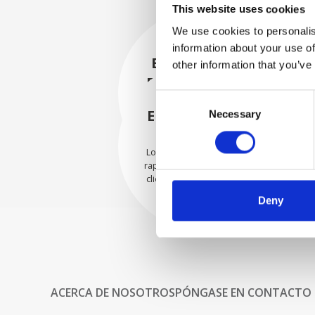
This website uses cookies
We use cookies to personalis
information about your use of
EMBALADO DE
other information that you’ve
FORMA SEGURA
Consent
Cada pieza individual se
empaqueta de forma segura
ENVIAMOS CON
Necessary
Selection
con los materiales adecuados.
CONFIANZA
Los pedidos se envían con
rapidez a nuestros valiosos
clientes en todo el mundo.
Deny
ACERCA DE NOSOTROS
PÓNGASE EN CONTACTO