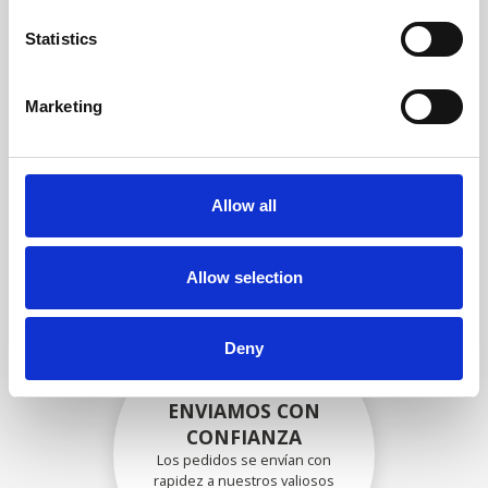
garantizar que la funcionalidad
y la confiabilidad cumplan con
Statistics
las especificaciones OEM
Marketing
EMBALADO DE
FORMA SEGURA
Allow all
Cada pieza individual se
empaqueta de forma segura
con los materiales adecuados.
Allow selection
Deny
ENVIAMOS CON
CONFIANZA
Los pedidos se envían con
rapidez a nuestros valiosos