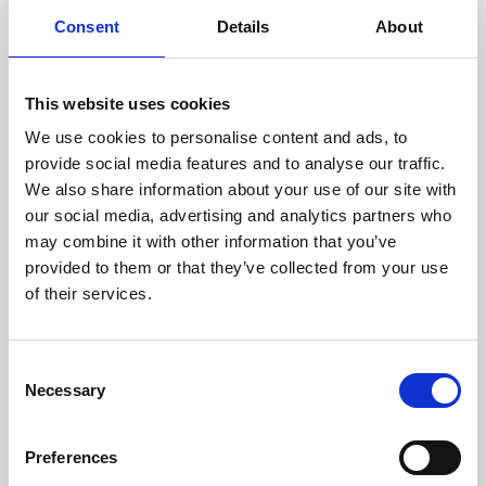
cuidadosamente cada escáner
y sus componentes.
Consent
Details
About
This website uses cookies
We use cookies to personalise content and ads, to
RECUPERÁNDOSE
provide social media features and to analyse our traffic.
CON CUIDADO
We also share information about your use of our site with
Las piezas utilizables se
recuperan meticulosamente en
our social media, advertising and analytics partners who
un entorno seguro de ESD, lo
may combine it with other information that you’ve
que garantiza que no haya
provided to them or that they’ve collected from your use
daños ni contaminación.
of their services.
Consent
PROBAMOS
Necessary
Selection
INTERNAMENTE
Todas las piezas se prueban
rigurosamente en nuestras
Preferences
instalaciones internas para