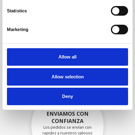
garantizar que la funcionalidad
y la confiabilidad cumplan con
Statistics
las especificaciones OEM
Marketing
EMBALADO DE
FORMA SEGURA
Allow all
Cada pieza individual se
empaqueta de forma segura
con los materiales adecuados.
Allow selection
Deny
ENVIAMOS CON
CONFIANZA
Los pedidos se envían con
rapidez a nuestros valiosos