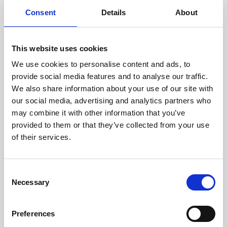
cuidadosamente cada escáner
y sus componentes.
Consent
Details
About
This website uses cookies
We use cookies to personalise content and ads, to
RECUPERÁNDOSE
provide social media features and to analyse our traffic.
CON CUIDADO
We also share information about your use of our site with
Las piezas utilizables se
recuperan meticulosamente en
our social media, advertising and analytics partners who
un entorno seguro de ESD, lo
may combine it with other information that you’ve
que garantiza que no haya
provided to them or that they’ve collected from your use
daños ni contaminación.
of their services.
Consent
PROBAMOS
Necessary
Selection
INTERNAMENTE
Todas las piezas se prueban
rigurosamente en nuestras
Preferences
instalaciones internas para