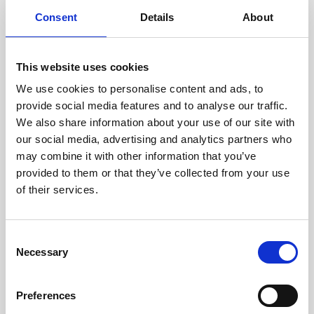
cuidadosamente cada escáner
y sus componentes.
Consent
Details
About
This website uses cookies
We use cookies to personalise content and ads, to
RECUPERÁNDOSE
provide social media features and to analyse our traffic.
CON CUIDADO
We also share information about your use of our site with
Las piezas utilizables se
recuperan meticulosamente en
our social media, advertising and analytics partners who
un entorno seguro de ESD, lo
may combine it with other information that you’ve
que garantiza que no haya
provided to them or that they’ve collected from your use
daños ni contaminación.
of their services.
Consent
PROBAMOS
Necessary
Selection
INTERNAMENTE
Todas las piezas se prueban
rigurosamente en nuestras
Preferences
instalaciones internas para