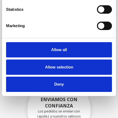
garantizar que la funcionalidad
y la confiabilidad cumplan con
Statistics
las especificaciones OEM
Marketing
EMBALADO DE
FORMA SEGURA
Allow all
Cada pieza individual se
empaqueta de forma segura
con los materiales adecuados.
Allow selection
Deny
ENVIAMOS CON
CONFIANZA
Los pedidos se envían con
rapidez a nuestros valiosos