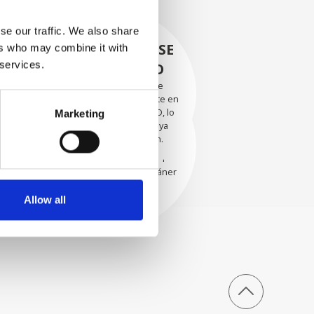
se our traffic. We also share
RECUPERÁNDOSE
ers who may combine it with
 services.
CON CUIDADO
Las piezas utilizables se
recuperan meticulosamente en
EVALUACIÓN
un entorno seguro de ESD, lo
Marketing
EXHAUSTIVA
que garantiza que no haya
daños ni contaminación.
Nuestros técnicos
experimentados evalúan
cuidadosamente cada escáner
y sus componentes.
Allow all