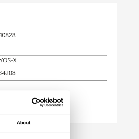
s
40828
YOS-X
34208
ón
About