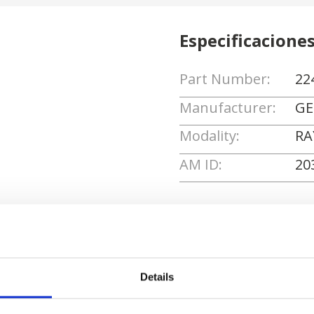
Especificacione
Part Number:
22
Manufacturer:
GE
Modality:
RA
AM ID:
20
Solicitar cotizaci
Details