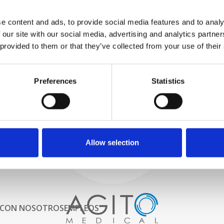
PROBAMOS
e content and ads, to provide social media features and to analy
INTERNAMENTE
 our site with our social media, advertising and analytics partn
Todas las piezas se prueban
rigurosamente en nuestras
 provided to them or that they’ve collected from your use of their
instalaciones internas para
garantizar que la funcionalidad
Proceso y
y la confiabilidad cumplan con
Preferences
Statistics
las especificaciones OEM
control de calidad
ADQUISICIONES
Comenzamos por seleccionar
cuidadosamente escáneres de
imágenes de alta calidad
Allow selection
 CON NOSOTROS
EMPLEOS