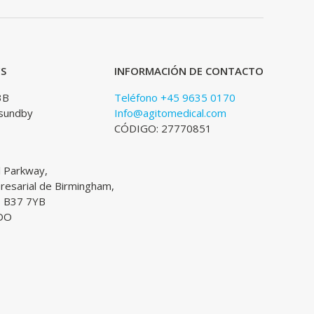
ES
INFORMACIÓN DE CONTACTO
3B
Teléfono +45 9635 0170
sundby
Info@agitomedical.com
CÓDIGO: 27770851
l Parkway,
esarial de Birmingham,
, B37 7YB
DO