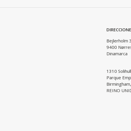
DIRECCION
Bejlerholm 
9400 Nørre
Dinamarca
1310 Solihul
Parque Empr
Birmingham
REINO UNI