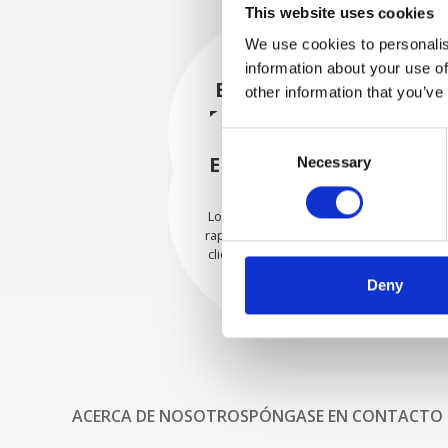
This website uses cookies
We use cookies to personalis
information about your use of
EMBALADO DE
other information that you’ve
FORMA SEGURA
Consent
Cada pieza individual se
empaqueta de forma segura
ENVIAMOS CON
Necessary
Selection
con los materiales adecuados.
CONFIANZA
Los pedidos se envían con
rapidez a nuestros valiosos
clientes en todo el mundo.
Deny
ACERCA DE NOSOTROS
PÓNGASE EN CONTACTO