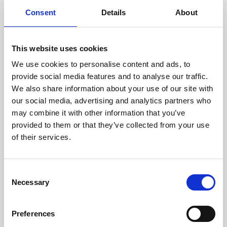
cuidadosamente cada escáner
y sus componentes.
Consent
Details
About
This website uses cookies
We use cookies to personalise content and ads, to
RECUPERÁNDOSE
provide social media features and to analyse our traffic.
CON CUIDADO
We also share information about your use of our site with
Las piezas utilizables se
recuperan meticulosamente en
our social media, advertising and analytics partners who
un entorno seguro de ESD, lo
may combine it with other information that you’ve
que garantiza que no haya
provided to them or that they’ve collected from your use
daños ni contaminación.
of their services.
Consent
PROBAMOS
Necessary
Selection
INTERNAMENTE
Todas las piezas se prueban
rigurosamente en nuestras
Preferences
instalaciones internas para