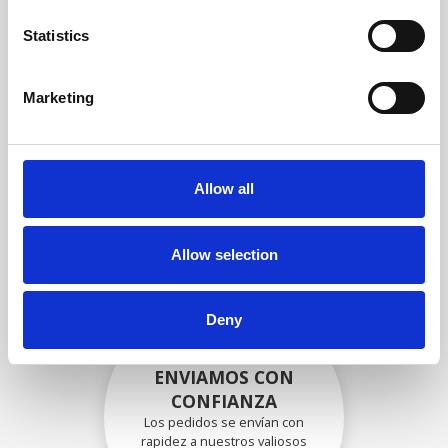
garantizar que la funcionalidad
y la confiabilidad cumplan con
Statistics
las especificaciones OEM
Marketing
EMBALADO DE
FORMA SEGURA
Allow all
Cada pieza individual se
empaqueta de forma segura
con los materiales adecuados.
Allow selection
Deny
ENVIAMOS CON
CONFIANZA
Los pedidos se envían con
rapidez a nuestros valiosos