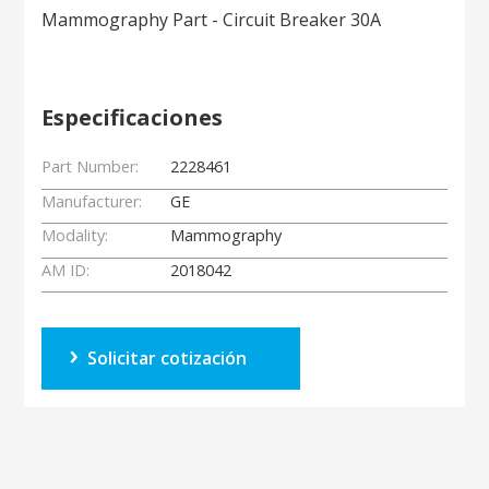
Mammography Part - Circuit Breaker 30A
Especificaciones
Part Number:
2228461
Manufacturer:
GE
Modality:
Mammography
AM ID:
2018042
Solicitar cotización