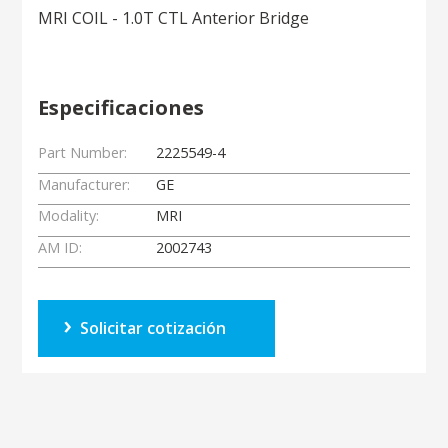
MRI COIL - 1.0T CTL Anterior Bridge
Especificaciones
Part Number:
2225549-4
Manufacturer:
GE
Modality:
MRI
AM ID:
2002743
Solicitar cotización