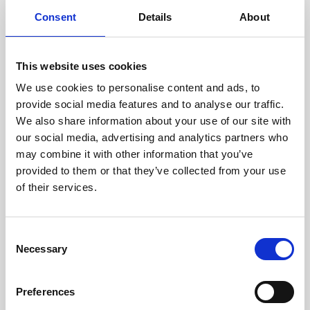
cuidadosamente cada escáner
y sus componentes.
Consent
Details
About
This website uses cookies
We use cookies to personalise content and ads, to
RECUPERÁNDOSE
provide social media features and to analyse our traffic.
CON CUIDADO
We also share information about your use of our site with
Las piezas utilizables se
recuperan meticulosamente en
our social media, advertising and analytics partners who
un entorno seguro de ESD, lo
may combine it with other information that you’ve
que garantiza que no haya
provided to them or that they’ve collected from your use
daños ni contaminación.
of their services.
Consent
PROBAMOS
Necessary
Selection
INTERNAMENTE
Todas las piezas se prueban
rigurosamente en nuestras
Preferences
instalaciones internas para