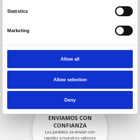
garantizar que la funcionalidad
y la confiabilidad cumplan con
Statistics
las especificaciones OEM
Marketing
EMBALADO DE
FORMA SEGURA
Allow all
Cada pieza individual se
empaqueta de forma segura
con los materiales adecuados.
Allow selection
Deny
ENVIAMOS CON
CONFIANZA
Los pedidos se envían con
rapidez a nuestros valiosos