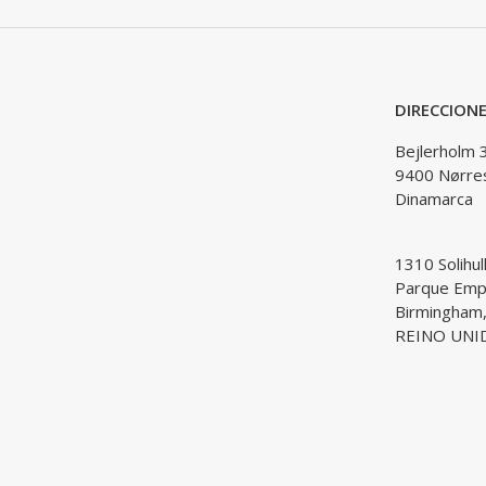
DIRECCION
Bejlerholm 
9400 Nørre
Dinamarca
1310 Solihul
Parque Empr
Birmingham
REINO UNI