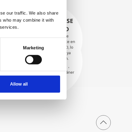
se our traffic. We also share
RECUPERÁNDOSE
ers who may combine it with
 services.
CON CUIDADO
Las piezas utilizables se
recuperan meticulosamente en
EVALUACIÓN
un entorno seguro de ESD, lo
Marketing
EXHAUSTIVA
que garantiza que no haya
daños ni contaminación.
Nuestros técnicos
experimentados evalúan
cuidadosamente cada escáner
y sus componentes.
Allow all