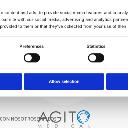
PROBAMOS
e content and ads, to provide social media features and to analy
INTERNAMENTE
 our site with our social media, advertising and analytics partn
Todas las piezas se prueban
rigurosamente en nuestras
 provided to them or that they’ve collected from your use of their
instalaciones internas para
garantizar que la funcionalidad
Proceso y
y la confiabilidad cumplan con
Preferences
Statistics
las especificaciones OEM
control de calidad
ADQUISICIONES
Comenzamos por seleccionar
cuidadosamente escáneres de
imágenes de alta calidad
Allow selection
 CON NOSOTROS
EMPLEOS