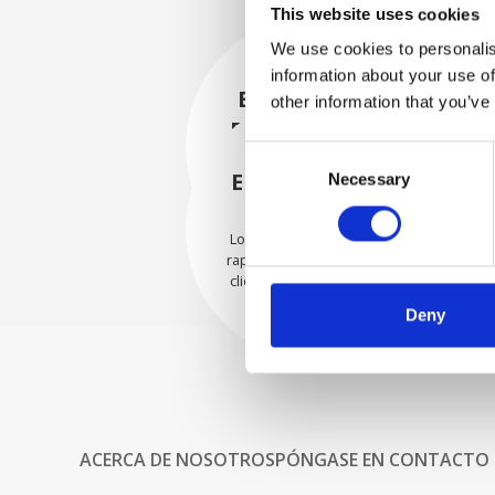
This website uses cookies
We use cookies to personalis
information about your use of
EMBALADO DE
other information that you’ve
FORMA SEGURA
Consent
Cada pieza individual se
empaqueta de forma segura
ENVIAMOS CON
Necessary
Selection
con los materiales adecuados.
CONFIANZA
Los pedidos se envían con
rapidez a nuestros valiosos
clientes en todo el mundo.
Deny
ACERCA DE NOSOTROS
PÓNGASE EN CONTACTO