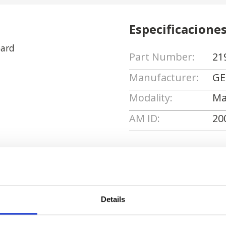
Especificacione
oard
Part Number:
21
Manufacturer:
GE
Modality:
Ma
AM ID:
20
Solicitar cotizaci
Details