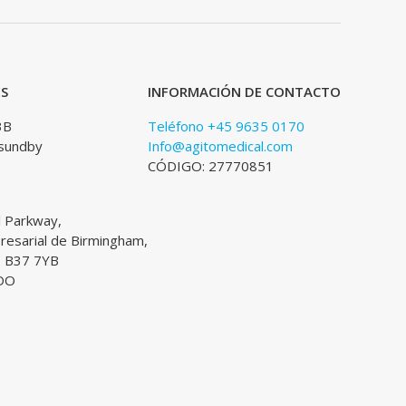
ES
INFORMACIÓN DE CONTACTO
3B
Teléfono +45 9635 0170
sundby
Info@agitomedical.com
CÓDIGO: 27770851
l Parkway,
esarial de Birmingham,
, B37 7YB
DO