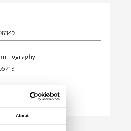
s
98349
mmography
05713
ón
About