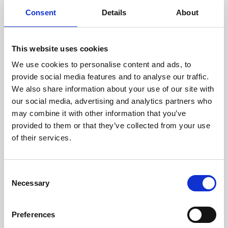
cuidadosamente cada escáner
y sus componentes.
Consent
Details
About
This website uses cookies
We use cookies to personalise content and ads, to
RECUPERÁNDOSE
provide social media features and to analyse our traffic.
CON CUIDADO
We also share information about your use of our site with
Las piezas utilizables se
recuperan meticulosamente en
our social media, advertising and analytics partners who
un entorno seguro de ESD, lo
may combine it with other information that you’ve
que garantiza que no haya
provided to them or that they’ve collected from your use
daños ni contaminación.
of their services.
Consent
PROBAMOS
Necessary
Selection
INTERNAMENTE
Todas las piezas se prueban
rigurosamente en nuestras
Preferences
instalaciones internas para