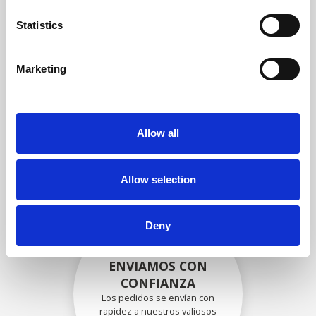
garantizar que la funcionalidad
y la confiabilidad cumplan con
Statistics
las especificaciones OEM
Marketing
EMBALADO DE
FORMA SEGURA
Allow all
Cada pieza individual se
empaqueta de forma segura
con los materiales adecuados.
Allow selection
Deny
ENVIAMOS CON
CONFIANZA
Los pedidos se envían con
rapidez a nuestros valiosos