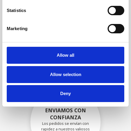
garantizar que la funcionalidad
y la confiabilidad cumplan con
Statistics
las especificaciones OEM
Marketing
EMBALADO DE
FORMA SEGURA
Allow all
Cada pieza individual se
empaqueta de forma segura
con los materiales adecuados.
Allow selection
Deny
ENVIAMOS CON
CONFIANZA
Los pedidos se envían con
rapidez a nuestros valiosos