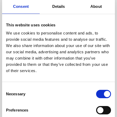
cuidadosamente cada escáner
y sus componentes.
Consent
Details
About
This website uses cookies
We use cookies to personalise content and ads, to
RECUPERÁNDOSE
provide social media features and to analyse our traffic.
CON CUIDADO
We also share information about your use of our site with
Las piezas utilizables se
recuperan meticulosamente en
our social media, advertising and analytics partners who
un entorno seguro de ESD, lo
may combine it with other information that you’ve
que garantiza que no haya
provided to them or that they’ve collected from your use
daños ni contaminación.
of their services.
Consent
PROBAMOS
Necessary
Selection
INTERNAMENTE
Todas las piezas se prueban
rigurosamente en nuestras
Preferences
instalaciones internas para