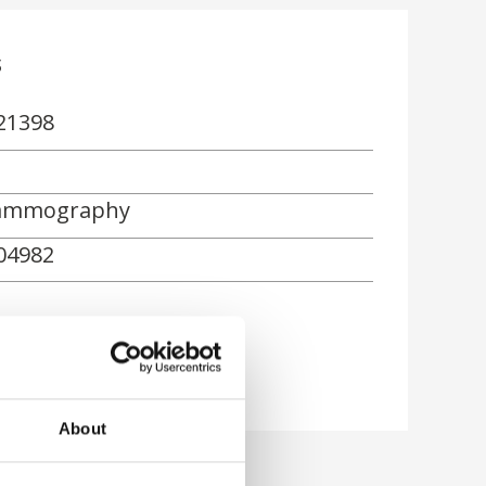
s
21398
mmography
04982
ón
About