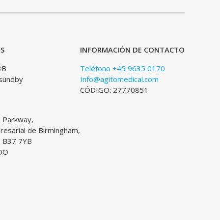
ES
INFORMACIÓN DE CONTACTO
3B
Teléfono +45 9635 0170
sundby
Info@agitomedical.com
CÓDIGO: 27770851
l Parkway,
esarial de Birmingham,
, B37 7YB
DO