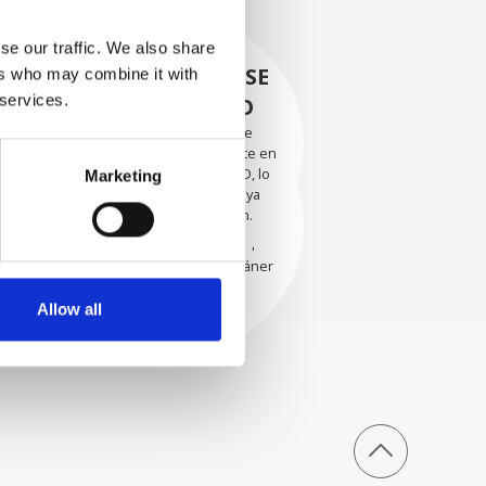
se our traffic. We also share
RECUPERÁNDOSE
ers who may combine it with
 services.
CON CUIDADO
Las piezas utilizables se
recuperan meticulosamente en
EVALUACIÓN
un entorno seguro de ESD, lo
Marketing
EXHAUSTIVA
que garantiza que no haya
daños ni contaminación.
Nuestros técnicos
experimentados evalúan
cuidadosamente cada escáner
y sus componentes.
Allow all