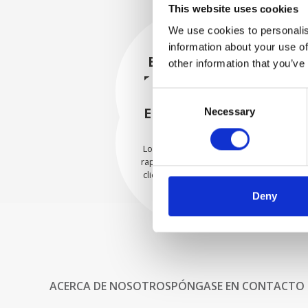
This website uses cookies
We use cookies to personalis
information about your use of
EMBALADO DE
other information that you’ve
FORMA SEGURA
Consent
Cada pieza individual se
empaqueta de forma segura
ENVIAMOS CON
Necessary
Selection
con los materiales adecuados.
CONFIANZA
Los pedidos se envían con
rapidez a nuestros valiosos
clientes en todo el mundo.
Deny
ACERCA DE NOSOTROS
PÓNGASE EN CONTACTO