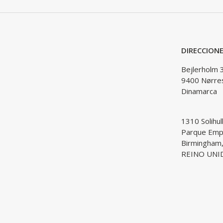
DIRECCION
Bejlerholm 
9400 Nørre
Dinamarca
1310 Solihul
Parque Empr
Birmingham
REINO UNI