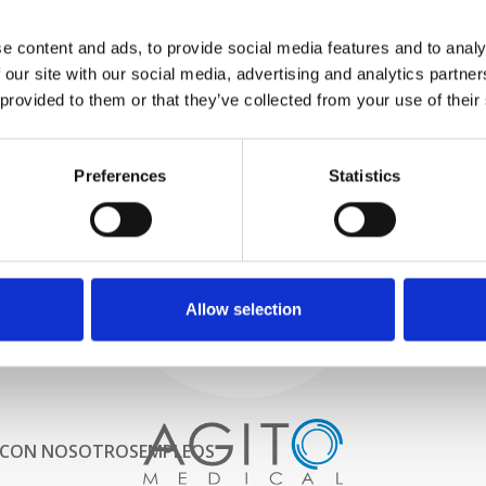
PROBAMOS
e content and ads, to provide social media features and to analy
INTERNAMENTE
 our site with our social media, advertising and analytics partn
Todas las piezas se prueban
rigurosamente en nuestras
 provided to them or that they’ve collected from your use of their
instalaciones internas para
garantizar que la funcionalidad
Proceso y
y la confiabilidad cumplan con
Preferences
Statistics
las especificaciones OEM
control de calidad
ADQUISICIONES
Comenzamos por seleccionar
cuidadosamente escáneres de
imágenes de alta calidad
Allow selection
 CON NOSOTROS
EMPLEOS