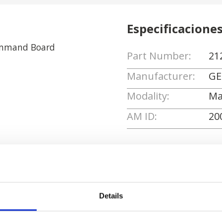
Especificacione
ommand Board
Part Number:
21
Manufacturer:
GE
Modality:
Ma
AM ID:
20
Solicitar cotizaci
Details