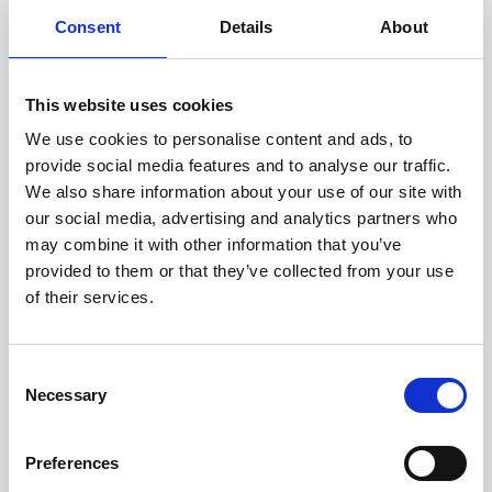
cuidadosamente cada escáner
y sus componentes.
Consent
Details
About
This website uses cookies
We use cookies to personalise content and ads, to
RECUPERÁNDOSE
provide social media features and to analyse our traffic.
CON CUIDADO
We also share information about your use of our site with
Las piezas utilizables se
recuperan meticulosamente en
our social media, advertising and analytics partners who
un entorno seguro de ESD, lo
may combine it with other information that you’ve
que garantiza que no haya
provided to them or that they’ve collected from your use
daños ni contaminación.
of their services.
Consent
PROBAMOS
Necessary
Selection
INTERNAMENTE
Todas las piezas se prueban
rigurosamente en nuestras
Preferences
instalaciones internas para