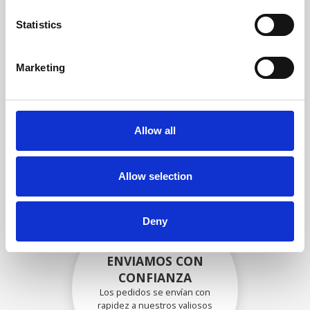
garantizar que la funcionalidad
y la confiabilidad cumplan con
Statistics
las especificaciones OEM
Marketing
EMBALADO DE
FORMA SEGURA
Allow all
Cada pieza individual se
empaqueta de forma segura
con los materiales adecuados.
Allow selection
Deny
ENVIAMOS CON
CONFIANZA
Los pedidos se envían con
rapidez a nuestros valiosos