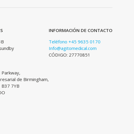
ES
INFORMACIÓN DE CONTACTO
3B
Teléfono +45 9635 0170
sundby
Info@agitomedical.com
CÓDIGO: 27770851
l Parkway,
esarial de Birmingham,
, B37 7YB
DO