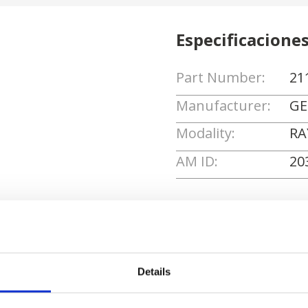
Especificacione
Part Number:
21
Manufacturer:
GE
Modality:
RA
AM ID:
20
Solicitar cotizaci
Details