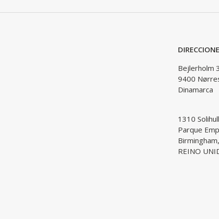
DIRECCION
Bejlerholm 
9400 Nørre
Dinamarca
1310 Solihul
Parque Empr
Birmingham
REINO UNI