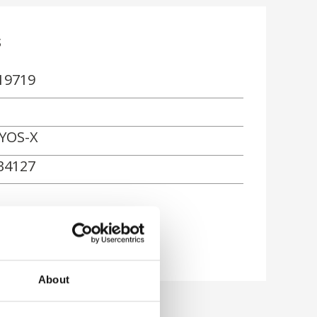
s
19719
YOS-X
34127
ón
About