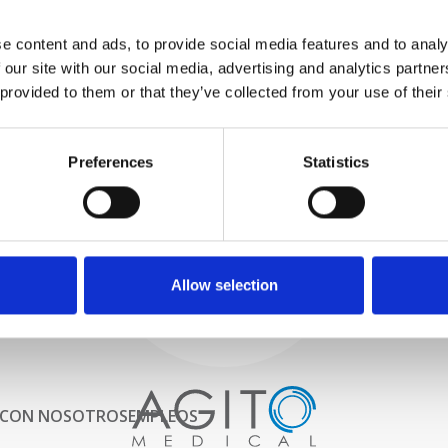
PROBAMOS
e content and ads, to provide social media features and to analy
INTERNAMENTE
 our site with our social media, advertising and analytics partn
Todas las piezas se prueban
rigurosamente en nuestras
 provided to them or that they’ve collected from your use of their
instalaciones internas para
garantizar que la funcionalidad
Proceso y
y la confiabilidad cumplan con
Preferences
Statistics
las especificaciones OEM
control de calidad
ADQUISICIONES
Comenzamos por seleccionar
cuidadosamente escáneres de
imágenes de alta calidad
Allow selection
 CON NOSOTROS
EMPLEOS