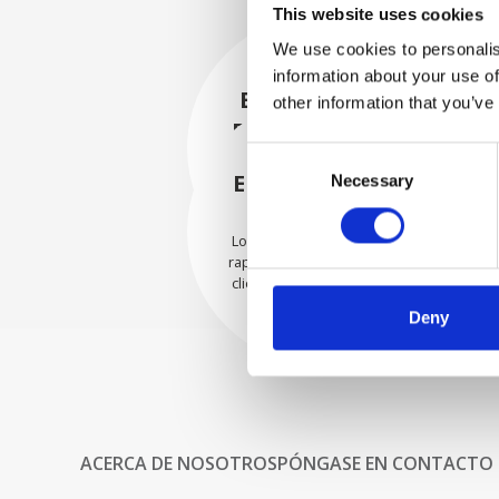
This website uses cookies
We use cookies to personalis
information about your use of
EMBALADO DE
other information that you’ve
FORMA SEGURA
Consent
Cada pieza individual se
empaqueta de forma segura
ENVIAMOS CON
Necessary
Selection
con los materiales adecuados.
CONFIANZA
Los pedidos se envían con
rapidez a nuestros valiosos
clientes en todo el mundo.
Deny
ACERCA DE NOSOTROS
PÓNGASE EN CONTACTO