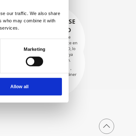
se our traffic. We also share
RECUPERÁNDOSE
ers who may combine it with
 services.
CON CUIDADO
Las piezas utilizables se
recuperan meticulosamente en
EVALUACIÓN
un entorno seguro de ESD, lo
Marketing
EXHAUSTIVA
que garantiza que no haya
daños ni contaminación.
Nuestros técnicos
experimentados evalúan
cuidadosamente cada escáner
y sus componentes.
Allow all