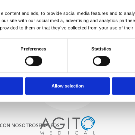
PROBAMOS
e content and ads, to provide social media features and to analy
INTERNAMENTE
 our site with our social media, advertising and analytics partn
Todas las piezas se prueban
rigurosamente en nuestras
 provided to them or that they’ve collected from your use of their
instalaciones internas para
garantizar que la funcionalidad
Proceso y
y la confiabilidad cumplan con
Preferences
Statistics
las especificaciones OEM
control de calidad
ADQUISICIONES
Comenzamos por seleccionar
cuidadosamente escáneres de
imágenes de alta calidad
Allow selection
 CON NOSOTROS
EMPLEOS