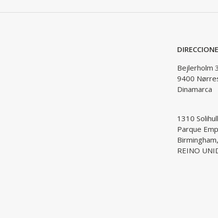
DIRECCION
Bejlerholm 
9400 Nørre
Dinamarca
1310 Solihul
Parque Empr
Birmingham
REINO UNI