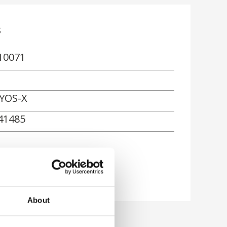
s
10071
YOS-X
41485
ón
About