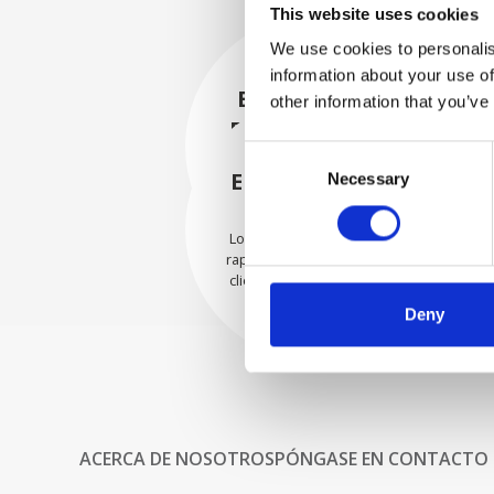
This website uses cookies
We use cookies to personalis
information about your use of
EMBALADO DE
other information that you’ve
FORMA SEGURA
Consent
Cada pieza individual se
empaqueta de forma segura
ENVIAMOS CON
Necessary
Selection
con los materiales adecuados.
CONFIANZA
Los pedidos se envían con
rapidez a nuestros valiosos
clientes en todo el mundo.
Deny
ACERCA DE NOSOTROS
PÓNGASE EN CONTACTO