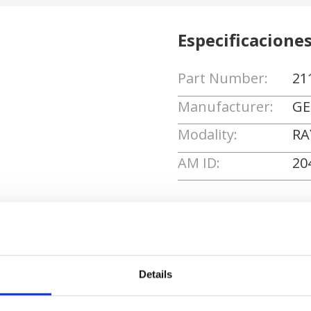
Especificacione
Part Number:
21
Manufacturer:
GE
Modality:
RA
AM ID:
20
Solicitar cotizaci
Details