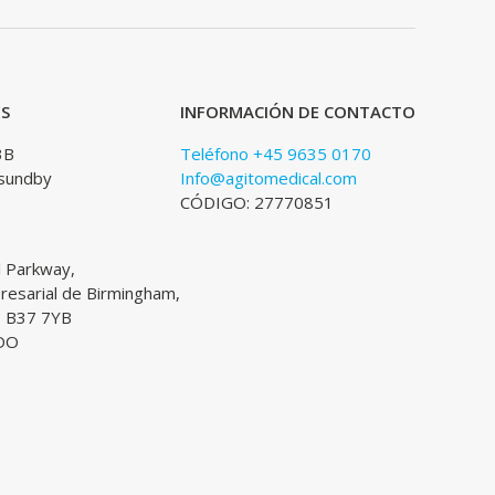
ES
INFORMACIÓN DE CONTACTO
3B
Teléfono +45 9635 0170
sundby
Info@agitomedical.com
CÓDIGO: 27770851
l Parkway,
esarial de Birmingham,
, B37 7YB
DO