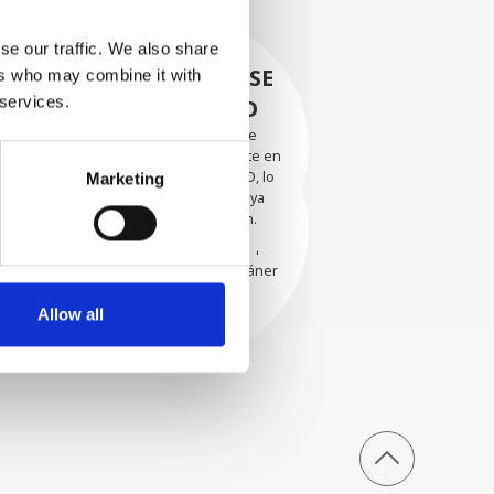
se our traffic. We also share
RECUPERÁNDOSE
ers who may combine it with
 services.
CON CUIDADO
Las piezas utilizables se
recuperan meticulosamente en
EVALUACIÓN
un entorno seguro de ESD, lo
Marketing
EXHAUSTIVA
que garantiza que no haya
daños ni contaminación.
Nuestros técnicos
experimentados evalúan
cuidadosamente cada escáner
y sus componentes.
Allow all