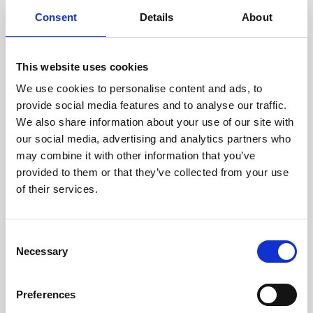
cuidadosamente cada escáner
y sus componentes.
Consent
Details
About
This website uses cookies
We use cookies to personalise content and ads, to
RECUPERÁNDOSE
provide social media features and to analyse our traffic.
CON CUIDADO
We also share information about your use of our site with
Las piezas utilizables se
recuperan meticulosamente en
our social media, advertising and analytics partners who
un entorno seguro de ESD, lo
may combine it with other information that you’ve
que garantiza que no haya
provided to them or that they’ve collected from your use
daños ni contaminación.
of their services.
Consent
PROBAMOS
Necessary
Selection
INTERNAMENTE
Todas las piezas se prueban
rigurosamente en nuestras
Preferences
instalaciones internas para