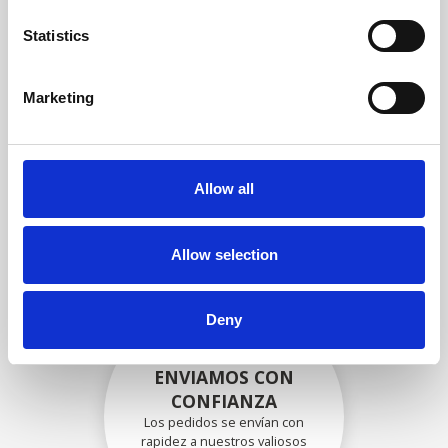
garantizar que la funcionalidad
y la confiabilidad cumplan con
Statistics
las especificaciones OEM
Marketing
EMBALADO DE
FORMA SEGURA
Allow all
Cada pieza individual se
empaqueta de forma segura
con los materiales adecuados.
Allow selection
Deny
ENVIAMOS CON
CONFIANZA
Los pedidos se envían con
rapidez a nuestros valiosos