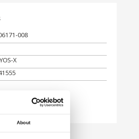
s
06171-008
YOS-X
41555
ón
About