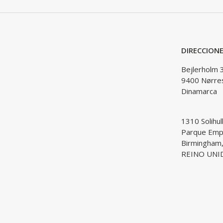
DIRECCION
Bejlerholm 
9400 Nørre
Dinamarca
1310 Solihul
Parque Empr
Birmingham
REINO UNI