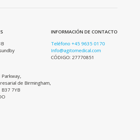
ES
INFORMACIÓN DE CONTACTO
3B
Teléfono +45 9635 0170
sundby
Info@agitomedical.com
CÓDIGO: 27770851
l Parkway,
esarial de Birmingham,
, B37 7YB
DO