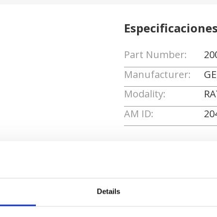
Especificacione
Part Number:
20
Manufacturer:
GE
Modality:
RA
AM ID:
20
Solicitar cotizaci
Details