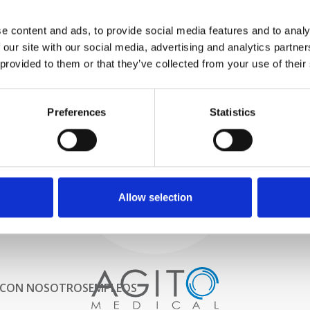
PROBAMOS
e content and ads, to provide social media features and to analy
INTERNAMENTE
 our site with our social media, advertising and analytics partn
Todas las piezas se prueban
rigurosamente en nuestras
 provided to them or that they’ve collected from your use of their
instalaciones internas para
garantizar que la funcionalidad
Proceso y
y la confiabilidad cumplan con
Preferences
Statistics
las especificaciones OEM
control de calidad
ADQUISICIONES
Comenzamos por seleccionar
cuidadosamente escáneres de
imágenes de alta calidad
Allow selection
 CON NOSOTROS
EMPLEOS