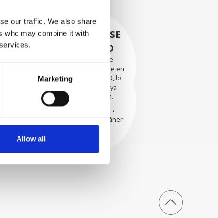
se our traffic. We also share
RECUPERÁNDOSE
ers who may combine it with
 services.
CON CUIDADO
Las piezas utilizables se
recuperan meticulosamente en
EVALUACIÓN
un entorno seguro de ESD, lo
Marketing
EXHAUSTIVA
que garantiza que no haya
daños ni contaminación.
Nuestros técnicos
experimentados evalúan
cuidadosamente cada escáner
y sus componentes.
Allow all