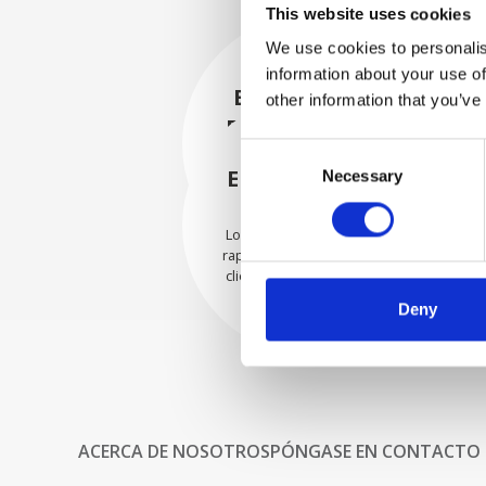
This website uses cookies
We use cookies to personalis
information about your use of
EMBALADO DE
other information that you’ve
FORMA SEGURA
Consent
Cada pieza individual se
empaqueta de forma segura
ENVIAMOS CON
Necessary
Selection
con los materiales adecuados.
CONFIANZA
Los pedidos se envían con
rapidez a nuestros valiosos
clientes en todo el mundo.
Deny
ACERCA DE NOSOTROS
PÓNGASE EN CONTACTO