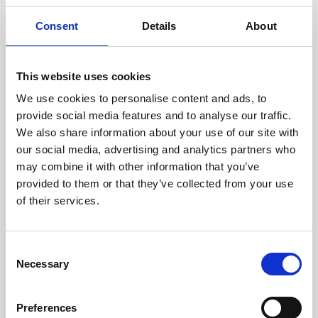
experimentados evalúan
cuidadosamente cada escáner
Consent
Details
About
y sus componentes.
This website uses cookies
We use cookies to personalise content and ads, to
RECUPERÁNDOSE
provide social media features and to analyse our traffic.
CON CUIDADO
We also share information about your use of our site with
Las piezas utilizables se
our social media, advertising and analytics partners who
recuperan meticulosamente en
may combine it with other information that you’ve
un entorno seguro de ESD, lo
provided to them or that they’ve collected from your use
que garantiza que no haya
daños ni contaminación.
of their services.
Consent
PROBAMOS
Necessary
Selection
INTERNAMENTE
Todas las piezas se prueban
Preferences
rigurosamente en nuestras