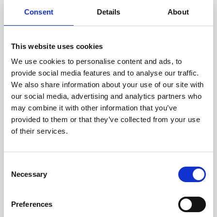
cuidadosamente cada escáner
y sus componentes.
Consent
Details
About
This website uses cookies
We use cookies to personalise content and ads, to
RECUPERÁNDOSE
provide social media features and to analyse our traffic.
CON CUIDADO
We also share information about your use of our site with
Las piezas utilizables se
recuperan meticulosamente en
our social media, advertising and analytics partners who
un entorno seguro de ESD, lo
may combine it with other information that you’ve
que garantiza que no haya
provided to them or that they’ve collected from your use
daños ni contaminación.
of their services.
Consent
PROBAMOS
Necessary
Selection
INTERNAMENTE
Todas las piezas se prueban
rigurosamente en nuestras
Preferences
instalaciones internas para