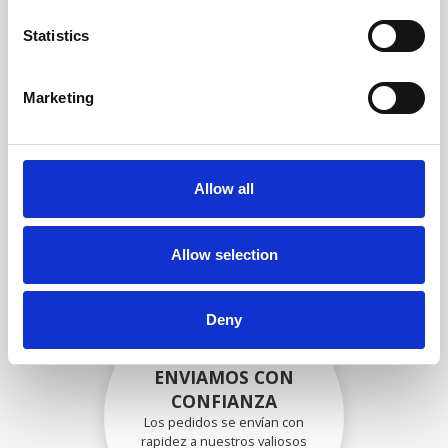
garantizar que la funcionalidad
y la confiabilidad cumplan con
Statistics
las especificaciones OEM
Marketing
EMBALADO DE
FORMA SEGURA
Allow all
Cada pieza individual se
empaqueta de forma segura
con los materiales adecuados.
Allow selection
Deny
ENVIAMOS CON
CONFIANZA
Los pedidos se envían con
rapidez a nuestros valiosos