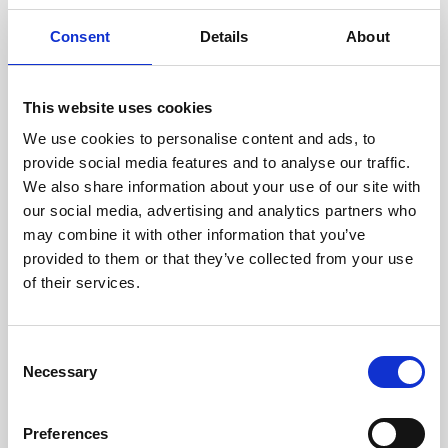
experimentados evalúan
cuidadosamente cada escáner
Consent
Details
About
y sus componentes.
This website uses cookies
We use cookies to personalise content and ads, to
RECUPERÁNDOSE
provide social media features and to analyse our traffic.
CON CUIDADO
We also share information about your use of our site with
Las piezas utilizables se
our social media, advertising and analytics partners who
recuperan meticulosamente en
may combine it with other information that you’ve
un entorno seguro de ESD, lo
provided to them or that they’ve collected from your use
que garantiza que no haya
daños ni contaminación.
of their services.
Consent
PROBAMOS
Necessary
Selection
INTERNAMENTE
Todas las piezas se prueban
Preferences
rigurosamente en nuestras