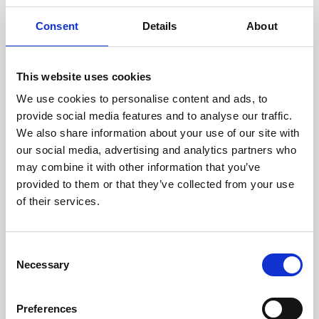
experimentados evalúan
cuidadosamente cada escáner
Consent
Details
About
y sus componentes.
This website uses cookies
We use cookies to personalise content and ads, to
RECUPERÁNDOSE
provide social media features and to analyse our traffic.
CON CUIDADO
We also share information about your use of our site with
Las piezas utilizables se
our social media, advertising and analytics partners who
recuperan meticulosamente en
may combine it with other information that you’ve
un entorno seguro de ESD, lo
provided to them or that they’ve collected from your use
que garantiza que no haya
daños ni contaminación.
of their services.
Consent
PROBAMOS
Necessary
Selection
INTERNAMENTE
Todas las piezas se prueban
Preferences
rigurosamente en nuestras