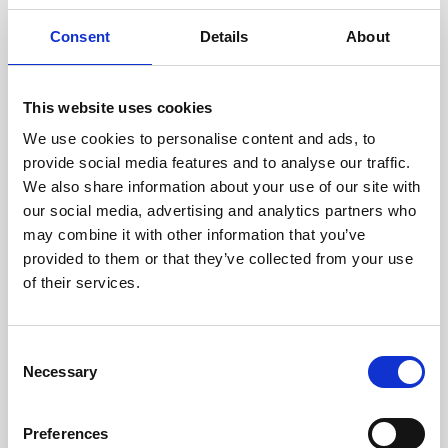
experimentados evalúan
cuidadosamente cada escáner
Consent
Details
About
y sus componentes.
This website uses cookies
We use cookies to personalise content and ads, to
RECUPERÁNDOSE
provide social media features and to analyse our traffic.
CON CUIDADO
We also share information about your use of our site with
Las piezas utilizables se
our social media, advertising and analytics partners who
recuperan meticulosamente en
may combine it with other information that you’ve
un entorno seguro de ESD, lo
provided to them or that they’ve collected from your use
que garantiza que no haya
daños ni contaminación.
of their services.
Consent
PROBAMOS
Necessary
Selection
INTERNAMENTE
Todas las piezas se prueban
Preferences
rigurosamente en nuestras