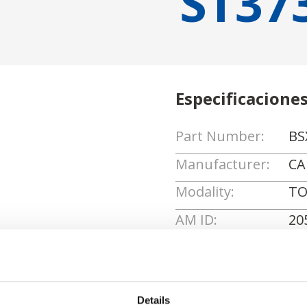
ST37
Especificacione
Part Number:
BS
Manufacturer:
C
Modality:
TO
AM ID:
20
Solicitar cotizaci
Details