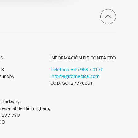
ES
INFORMACIÓN DE CONTACTO
3B
Teléfono +45 9635 0170
sundby
Info@agitomedical.com
CÓDIGO: 27770851
l Parkway,
esarial de Birmingham,
, B37 7YB
DO