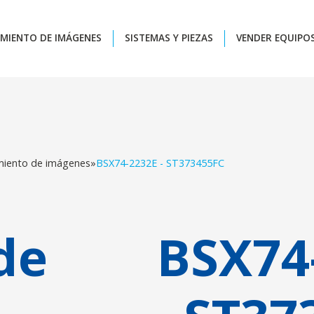
MIENTO DE IMÁGENES
SISTEMAS Y PIEZAS
VENDER EQUIPO
miento de imágenes
»
BSX74-2232E - ST373455FC
de
BSX74