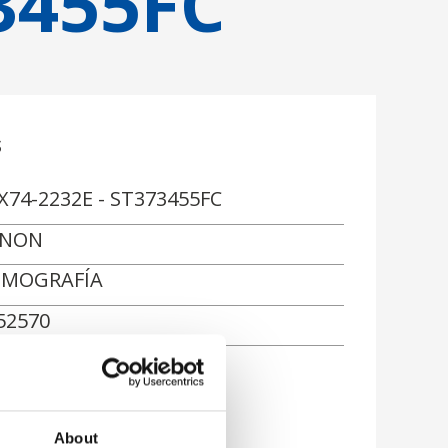
3455FC
s
X74-2232E - ST373455FC
ANON
MOGRAFÍA
52570
ón
About