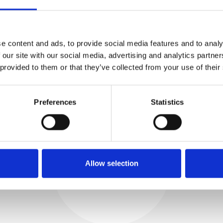
e content and ads, to provide social media features and to analy
PROBAMOS
 our site with our social media, advertising and analytics partn
INTERNAMENTE
 provided to them or that they’ve collected from your use of their
Todas las piezas se prueban
rigurosamente en nuestras
instalaciones internas para
Preferences
Statistics
garantizar que la funcionalidad
Proceso y
y la confiabilidad cumplan con
las especificaciones OEM
control de calidad
ADQUISICIONES
Comenzamos por seleccionar
Allow selection
cuidadosamente escáneres de
imágenes de alta calidad