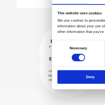
This website uses cookies
We use cookies to personalis
information about your use of
other information that you’ve
EMBALADO DE
Consent
FORMA SEGURA
Necessary
Selection
Cada pieza individual se
empaqueta de forma segura
ENVIAMOS CON
con los materiales adecuados.
CONFIANZA
Los pedidos se envían con
rapidez a nuestros valiosos
Deny
clientes en todo el mundo.