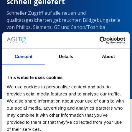
schnell geliefert
Schneller Zugriff auf alle neuen und
qualitätsgesicherten gebrauchten Bildgebungsteile
von Philips, Siemens, GE und Canon/Toshiba
Consent
Details
About
This website uses cookies
We use cookies to personalise content and ads, to
provide social media features and to analyse our traffic.
We also share information about your use of our site with
our social media, advertising and analytics partners who
may combine it with other information that you’ve
Warum sollten Sie sich für Agito
provided to them or that they’ve collected from your use
Medical entscheiden?
of their services.