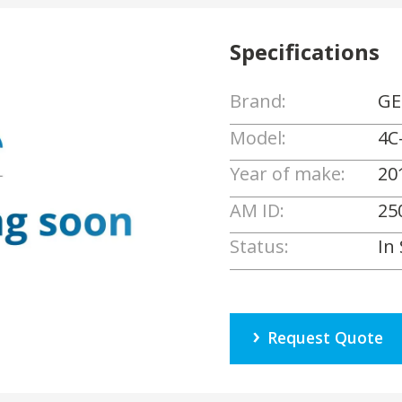
Specifications
Brand:
GE
Model:
4C
Year of make:
20
AM ID:
25
Status:
In
Request Quote