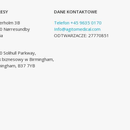
ESY
DANE KONTAKTOWE
lerholm 3B
Telefon +45 9635 0170
0 Nørresundby
Info@agitomedical.com
ia
ODTWARZACZE: 27770851
 Solihull Parkway,
k biznesowy w Birmingham,
mingham, B37 7YB