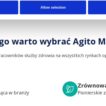
Allow selection
go warto wybrać Agito M
racowników służby zdrowia na wszystkich rynkach op
Zrównowa
dąca w branży
Pionierskie