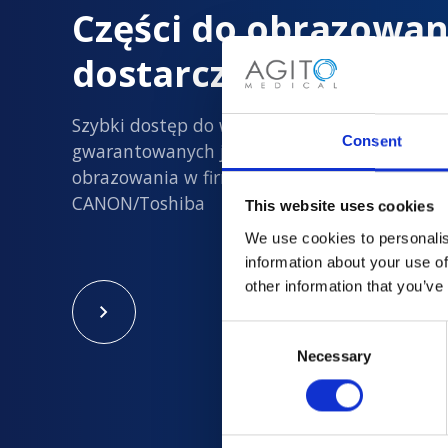
Części do obrazowan
dostarczane z dużą 
Szybki dostęp do wszystkich nowych i
Consent
gwarantowanych jakości używanych części d
obrazowania w firmach Philips, Siemens, GE i
CANON/Toshiba
This website uses cookies
We use cookies to personalis
information about your use of
other information that you’ve
Consent
Necessary
Selection