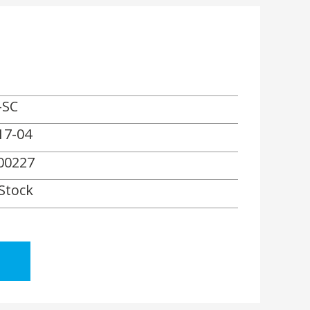
-SC
17-04
00227
 Stock