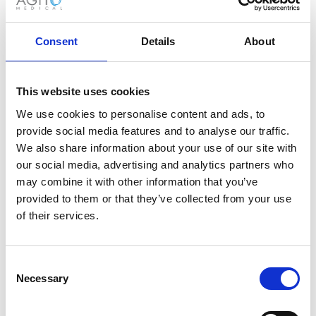
Warum sollten Sie sich für Agito
Consent
Details
About
Medical entscheiden?
Gesundheitsdienstleister in allen
This website uses cookies
Gesundheitsmärkten vertrauen darauf.
We use cookies to personalise content and ads, to
provide social media features and to analyse our traffic.
We also share information about your use of our site with
our social media, advertising and analytics partners who
may combine it with other information that you’ve
provided to them or that they’ve collected from your use
of their services.
Zuverlässigkeit
Über 20 Jahre Erfahrung, branchenführendes
Consent
Fachwissen.
Necessary
Selection