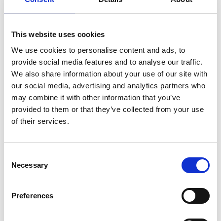
Zaufany przez pracowników służby zdrowia na
wszystkich rynkach opieki zdrowotnej.
This website uses cookies
We use cookies to personalise content and ads, to
provide social media features and to analyse our traffic.
We also share information about your use of our site with
our social media, advertising and analytics partners who
may combine it with other information that you’ve
Niezawodność
provided to them or that they’ve collected from your use
Ponad 20 lat doświadczenia, wiodąca w branży
of their services.
wiedza.
Consent
Necessary
Selection
Preferences
Zrównoważony rozwój
Pionierskie zrównoważone rozwiązania