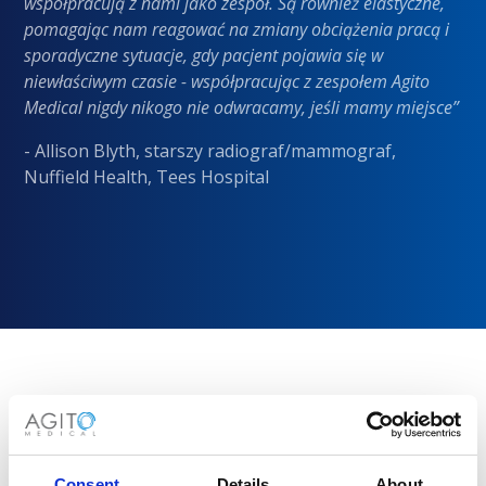
współpracują z nami jako zespół. Są również elastyczne,
pomagając nam reagować na zmiany obciążenia pracą i
sporadyczne sytuacje, gdy pacjent pojawia się w
niewłaściwym czasie - współpracując z zespołem Agito
Medical nigdy nikogo nie odwracamy, jeśli mamy miejsce”
- Allison Blyth, starszy radiograf/mammograf,
Nuffield Health, Tees Hospital
Dlaczego warto wybrać Agito
Medical?
Consent
Details
About