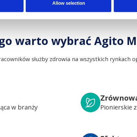
Allow selection
go warto wybrać Agito M
racowników służby zdrowia na wszystkich rynkach op
Zrównowa
dąca w branży
Pionierskie