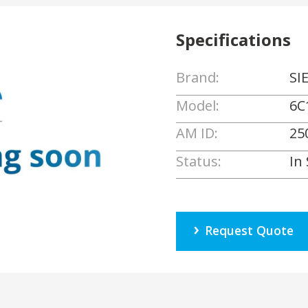
Specifications
Brand:
SI
Model:
6C
AM ID:
25
Status:
In
Request Quote