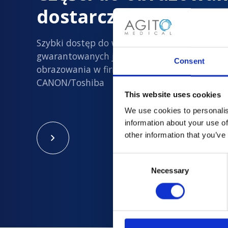
dostarczane z dużą 
Szybki dostęp do wszystkich nowych i
gwarantowanych jakości używanych części d
Consent
obrazowania w firmach Philips, Siemens, GE i
CANON/Toshiba
This website uses cookies
We use cookies to personalis
information about your use of
other information that you’ve
Consent
Necessary
Selection