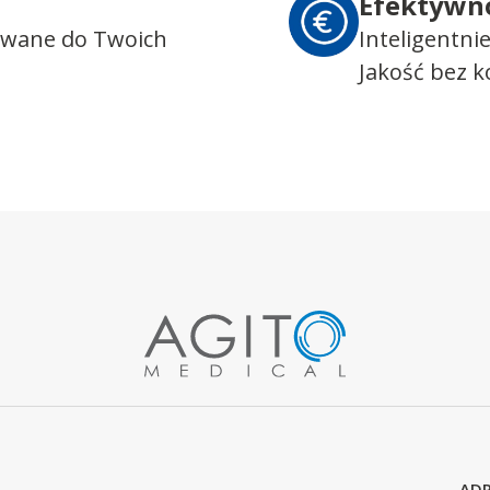
Efektywn
owane do Twoich
Inteligentni
Jakość bez 
ADR