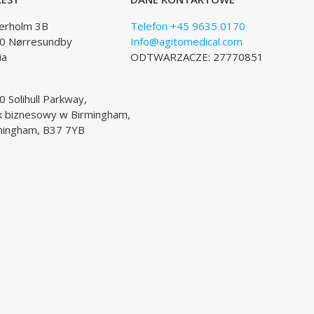
lerholm 3B
Telefon +45 9635 0170
0 Nørresundby
Info@agitomedical.com
ia
ODTWARZACZE: 27770851
 Solihull Parkway,
k biznesowy w Birmingham,
mingham, B37 7YB