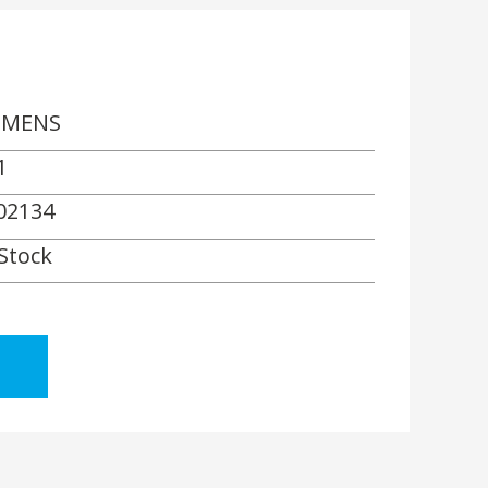
EMENS
1
02134
 Stock