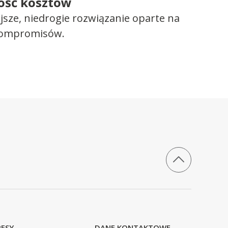
ość kosztów
ejsze, niedrogie rozwiązanie oparte na
kompromisów.
ESY
DANE KONTAKTOWE