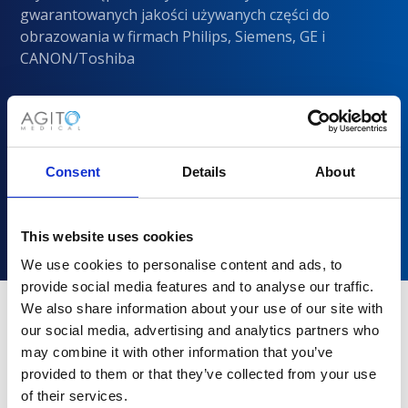
gwarantowanych jakości używanych części do
obrazowania w firmach Philips, Siemens, GE i
CANON/Toshiba
Consent
Details
About
This website uses cookies
We use cookies to personalise content and ads, to
provide social media features and to analyse our traffic.
We also share information about your use of our site with
our social media, advertising and analytics partners who
Dlaczego warto wybrać Agito
may combine it with other information that you’ve
Medical?
provided to them or that they’ve collected from your use
of their services.