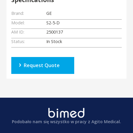
Brand:
GE
Model:
S2-5-D
AM ID:
2500137
Status:
In Stock
Request Quote
Podobało nam się wszystko w pracy z Agito Medical.