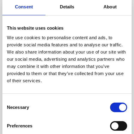
doświadczonych techników.
Consent
Details
About
This website uses cookies
We use cookies to personalise content and ads, to
ODZYSKIWANIE
provide social media features and to analyse our traffic.
Z OSTROŻNOŚCIĄ
We also share information about your use of our site with
Użyteczne części są
our social media, advertising and analytics partners who
skrupulatnie odzyskiwane w
bezpiecznym środowisku ESD,
may combine it with other information that you’ve
zapewniając brak uszkodzeń
provided to them or that they’ve collected from your use
ani zanieczyszczeń.
of their services.
TESTUJEMY
Consent
Necessary
WEWNĘTRZNE
Selection
Wszystkie części są
rygorystycznie testowane w
Preferences
naszych zakładach
wewnętrznych, aby zapewnić