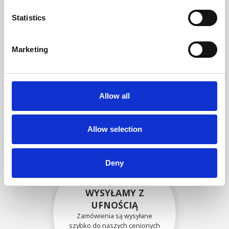
zgodność funkcjonalności i
niezawodności ze
Statistics
specyfikacjami OEM
Marketing
BEZPIECZNIE
ZAPAKOWANE
Allow all
Każda pojedyncza część jest
bezpiecznie zapakowana przy
użyciu odpowiednich
materiałów.
Allow selection
Deny
WYSYŁAMY Z
UFNOŚCIĄ
Zamówienia są wysyłane
szybko do naszych cenionych