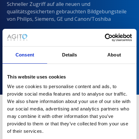
Schneller Zugriff auf alle neuen und
qualitätsgesicherten gebrauchten Bildgebungsteile
von Philips, Siemens, GE und Canon/Toshiba
Consent
Details
About
This website uses cookies
We use cookies to personalise content and ads, to
provide social media features and to analyse our traffic.
We also share information about your use of our site with
our social media, advertising and analytics partners who
may combine it with other information that you’ve
Warum sollten Sie sich für Agito
provided to them or that they’ve collected from your use
Medical entscheiden?
of their services.