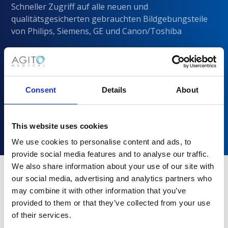
Schneller Zugriff auf alle neuen und
qualitätsgesicherten gebrauchten Bildgebungsteile
von Philips, Siemens, GE und Canon/Toshiba
Consent
Details
About
This website uses cookies
We use cookies to personalise content and ads, to
provide social media features and to analyse our traffic.
We also share information about your use of our site with
our social media, advertising and analytics partners who
may combine it with other information that you’ve
Warum sollten Sie sich für Agito
provided to them or that they’ve collected from your use
Medical entscheiden?
of their services.