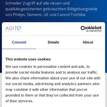
Schneller Zugriff auf alle neuen und
qualitätsgesicherten gebrauchten Bildgebungsteile
von Philips, Siemens, GE und Canon/Toshiba
Consent
Details
About
This website uses cookies
We use cookies to personalise content and ads, to
provide social media features and to analyse our traffic.
We also share information about your use of our site with
our social media, advertising and analytics partners who
may combine it with other information that you’ve
Warum sollten Sie sich für Agito
provided to them or that they’ve collected from your use
Medical entscheiden?
of their services.