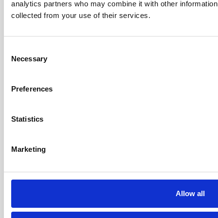
analytics partners who may combine it with other information 
collected from your use of their services.
Melde dich für unseren Newsletter an
Melde dich an
Consent
Necessary
Selection
ADRESSEN
Bejlerholm 3B
Preferences
9400 Nørresundby
Dänemark
Statistics
1310 Solihull Parkway,
Gewerbepark Birmingham,
Marketing
Birmingham, B37 7YB
VEREINIGTES KÖNIGREICH
KONTAKTINFORMATIONEN
Telefon +45 9635 0170
Allow all
Info@agitomedical.com
CVR: 2770851